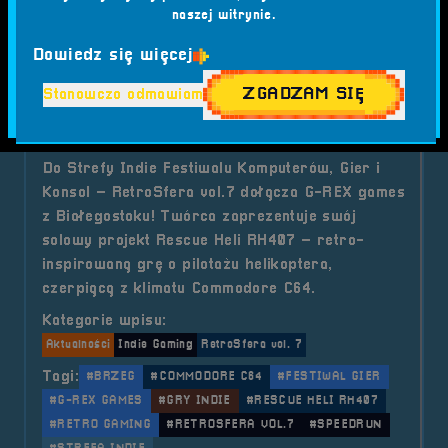
naszej witrynie.
o tytule POGADUCHY #30
Czytaj artykuł
Dowiedz się więcej
2025-08-31
ZGADZAM SIĘ
Stanowczo odmawiam
Indie Gaming- G-REX games
Do Strefy Indie Festiwalu Komputerów, Gier i
Konsol – RetroSfera vol.7 dołącza G-REX games
z Białegostoku! Twórca zaprezentuje swój
solowy projekt Rescue Heli RH407 – retro-
inspirowaną grę o pilotażu helikoptera,
czerpiącą z klimatu Commodore C64.
Kategorie wpisu:
Aktualności
Indie Gaming
RetroSfera vol. 7
Tagi:
#BRZEG
#COMMODORE C64
#FESTIWAL GIER
#G-REX GAMES
#GRY INDIE
#RESCUE HELI RH407
#RETRO GAMING
#RETROSFERA VOL.7
#SPEEDRUN