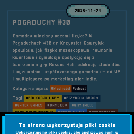
2025-11-24
POGADUCHY #30
Gamedev widziany oczami fizyka? W
Pogaduchach #30 dr Krzysztof Gawryluk
opowiada, jak fizyka mezoskopowa, równania
kwantowe i symulacje spotykają się z
tworzeniem gry Rescue Heli, edukacją studentów
i wyzwaniami współczesnego gamedevu – od VR
i multiplayera po marketing gier indie.
Kategorie wpisu:
Aktualności
Podcast
Tagi:
#EDUKACJA I GRY
#FIZYKA W GRACH
#G-REX GAMES
#GAMEDEV
#GRY INDIE
#GRY KOMPUTEROWE
#RESCUE HELI
#RETROSFERA
#SZTUCZNA INTELIGENCJA W GRACH
Ta strona wykorzystuje pliki cookie
#VR I MULTIPLAYER
Wykorzystujemy pliki cookie, aby analizować ruch w