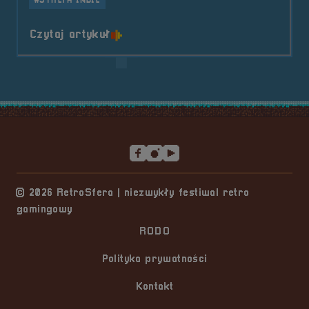
#STREFA INDIE
o tytule Indie Gaming- G-REX ga
Czytaj artykuł
Stopka serwisu
© 2026 RetroSfera | niezwykły festiwal retro
gamingowy
RODO
Polityka prywatności
Kontakt