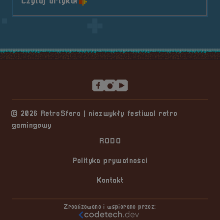
o tytule Indie Gaming- G-REX ga
Czytaj artykuł
Stopka serwisu
© 2026 RetroSfera | niezwykły festiwal retro
gamingowy
RODO
Polityka prywatności
Kontakt
Zrealizowane i wspierane przez: