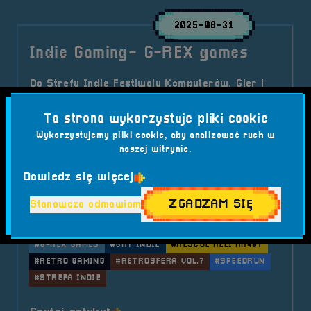
2025-08-31
Indie Gaming- G-REX games
Do Strefy Indie Festiwalu Komputerów, Gier i
Konsol – RetroSfera vol.7 dołącza G-REX games
z Białegostoku! Twórca zaprezentuje swój
Ta strona wykorzystuje pliki cookie
solowy projekt Rescue Heli RH407 – retro-
Wykorzystujemy pliki cookie, aby analizować ruch w
naszej witrynie.
inspirowaną grę o pilotażu helikoptera,
czerpiącą z klimatu Commodore C64.
Dowiedz się więcej
Kategorie wpisu:
ZGADZAM SIĘ
Stanowczo odmawiam
Aktualności
Indie Gaming
RetroSfera vol. 7
Tagi:
#BRZEG
#COMMODORE C64
#FESTIWAL GIER
#G-REX GAMES
#GRY INDIE
#RESCUE HELI RH407
#RETRO GAMING
#RETROSFERA VOL.7
#SPEEDRUN
#STREFA INDIE