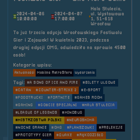
Hala Stulecia,
2024-04-06
2024-04-07
ul. Wystawowa
10:00:00
17:00:00
1, 51-618
Wrocław
To już trzecia edycja Wrocławskiego Festiwalu
Gier i Zajawek! W kwietniu 2023, podczas
drugiej edycji OMG, odwiedziło na sprawie 4500
osób!
Kategorie wpisu:
Aktualności
Mobilna RetroSfera
Wydarzenia
Tagi:
#A SONG OF ICE AND FIRE
#BILETY ULGOWE
#CATAN
#COUNTER-STRIKE 2
#E-SPORT
#FOODTRUCKI
#FORTNITE
#GAMES ROOM
#GAMING
#GOŚCIE SPECJALNI
#HALA STULECIA
#LEAGUE OF LEGENDS
#MINDBUG
#MISTRZOSTWA POLSKI
#NEUROSHIMA
#NOCNE GRANIE
#OMG
#PLANSZÓWKI
#PRELEKCJE
#PROTOTYPY GIER
#QUAKE
#RĘKODZIEŁO