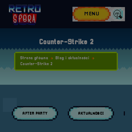
Przejdź do nawigacji
Przejdź do stopki
Przejdź do treści
MENU
Wyszuk
Counter-Strike 2
Strona główna
Blog i aktualności
Counter-Strike 2
AFTER PARTY
AKTUALNOŚCI
Przeglądaj wpisy w kategori:
Przeglądaj wpisy w kategori:
Prze