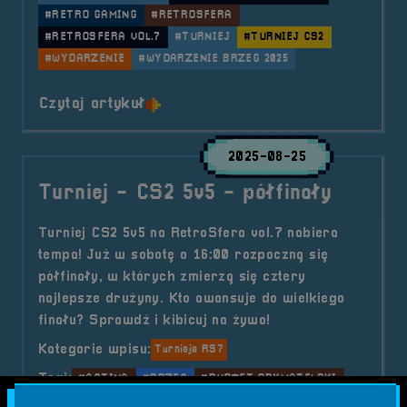
#RETRO GAMING
#RETROSFERA
#RETROSFERA VOL.7
#TURNIEJ
#TURNIEJ CS2
#WYDARZENIE
#WYDARZENIE BRZEG 2025
o tytule Turniej &#8211; CS2 5v5 
Czytaj artykuł
2025-08-25
Turniej - CS2 5v5 - półfinały
Turniej CS2 5v5 na RetroSfera vol.7 nabiera
tempa! Już w sobotę o 16:00 rozpoczną się
półfinały, w których zmierzą się cztery
najlepsze drużyny. Kto awansuje do wielkiego
finału? Sprawdź i kibicuj na żywo!
Kategorie wpisu:
Turnieje RS7
Tagi:
#ACTINA
#BRZEG
#BUDŻET OBYWATELSKI
#COUNTER-STRIKE 2
#CS2
#ESPORT