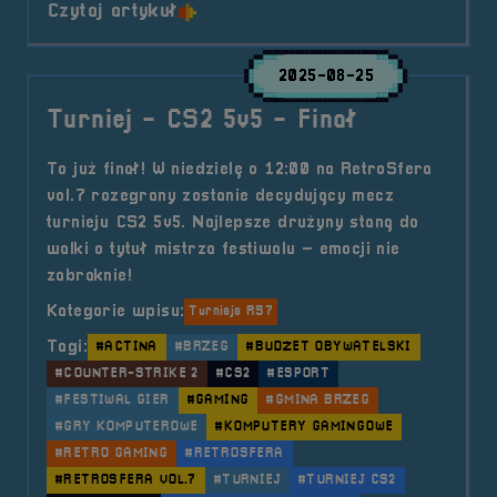
o tytule RetroSfera vol.7 &#8211
Czytaj artykuł
2025-08-25
Turniej - CS2 5v5 - Finał
To już finał! W niedzielę o 12:00 na RetroSfera
vol.7 rozegrany zostanie decydujący mecz
turnieju CS2 5v5. Najlepsze drużyny staną do
walki o tytuł mistrza festiwalu – emocji nie
zabraknie!
Kategorie wpisu:
Turnieje RS7
Tagi:
#ACTINA
#BRZEG
#BUDŻET OBYWATELSKI
#COUNTER-STRIKE 2
#CS2
#ESPORT
#FESTIWAL GIER
#GAMING
#GMINA BRZEG
#GRY KOMPUTEROWE
#KOMPUTERY GAMINGOWE
#RETRO GAMING
#RETROSFERA
#RETROSFERA VOL.7
#TURNIEJ
#TURNIEJ CS2