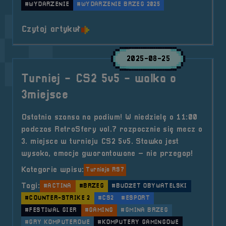
#WYDARZENIE
#WYDARZENIE BRZEG 2025
o tytule Turniej &#8211; CS2 5v5 
Czytaj artykuł
2025-08-25
Turniej - CS2 5v5 - walka o
3miejsce
Ostatnia szansa na podium! W niedzielę o 11:00
podczas RetroSfery vol.7 rozpocznie się mecz o
3. miejsce w turnieju CS2 5v5. Stawka jest
wysoka, emocje gwarantowane – nie przegap!
Kategorie wpisu:
Turnieje RS7
Tagi:
#ACTINA
#BRZEG
#BUDŻET OBYWATELSKI
#COUNTER-STRIKE 2
#CS2
#ESPORT
#FESTIWAL GIER
#GAMING
#GMINA BRZEG
#GRY KOMPUTEROWE
#KOMPUTERY GAMINGOWE