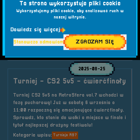
Ta strona wykorzystuje pliki cookie
#FESTIWAL GIER
#GAMING
#GMINA BRZEG
Wykorzystujemy pliki cookie, aby analizować ruch w
#GRY KOMPUTEROWE
#KOMPUTERY GAMINGOWE
naszej witrynie.
#RETRO GAMING
#RETROSFERA
#RETROSFERA VOL.7
#TURNIEJ
#TURNIEJ CS2
Dowiedz się więcej
#WYDARZENIE
#WYDARZENIE BRZEG 2025
ZGADZAM SIĘ
Stanowczo odmawiam
o tytule Turniej &#8211; CS2 5v5 
Czytaj artykuł
2025-08-25
Turniej - CS2 5v5 - ćwierćfinały
Turniej CS2 5v5 na RetroSfera vol.7 wchodzi w
fazę pucharową! Już w sobotę 6 września o
11:00 rozpoczną się emocjonujące ćwierćfinały.
Sprawdź, kto stanie do walki o miejsce w finale i
tytuł najlepszej drużyny festiwalu!
Kategorie wpisu:
Turnieje RS7