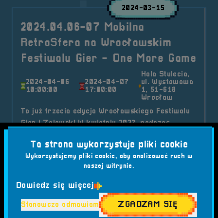
2024-03-15
2024.04.06-07 Mobilna
RetroSfera na Wrocławskim
Festiwalu Gier - One More Game
Hala Stulecia,
2024-04-06
2024-04-07
ul. Wystawowa
10:00:00
17:00:00
1, 51-618
Wrocław
To już trzecia edycja Wrocławskiego Festiwalu
Gier i Zajawek! W kwietniu 2023, podczas
drugiej edycji OMG, odwiedziło na sprawie 4500
Ta strona wykorzystuje pliki cookie
osób!
Wykorzystujemy pliki cookie, aby analizować ruch w
Kategorie wpisu:
naszej witrynie.
Aktualności
Mobilna RetroSfera
Wydarzenia
Dowiedz się więcej
Tagi:
#A SONG OF ICE AND FIRE
#BILETY ULGOWE
#CATAN
#COUNTER-STRIKE 2
#E-SPORT
ZGADZAM SIĘ
Stanowczo odmawiam
#FOODTRUCKI
#FORTNITE
#GAMES ROOM