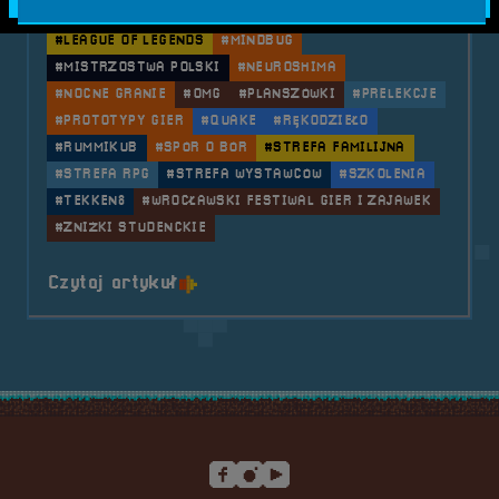
#GAMING
#GOŚCIE SPECJALNI
#HALA STULECIA
#LEAGUE OF LEGENDS
#MINDBUG
#MISTRZOSTWA POLSKI
#NEUROSHIMA
#NOCNE GRANIE
#OMG
#PLANSZÓWKI
#PRELEKCJE
#PROTOTYPY GIER
#QUAKE
#RĘKODZIEŁO
#RUMMIKUB
#SPÓR O BÓR
#STREFA FAMILIJNA
#STREFA RPG
#STREFA WYSTAWCÓW
#SZKOLENIA
#TEKKEN8
#WROCŁAWSKI FESTIWAL GIER I ZAJAWEK
#ZNIŻKI STUDENCKIE
o tytule 2024.04.06-07 Mobilna 
Czytaj artykuł
Stopka serwisu