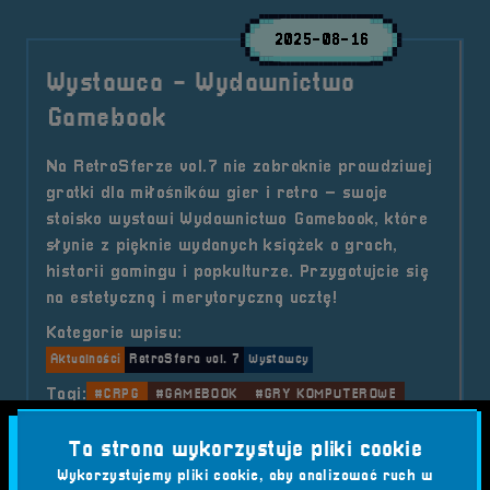
2025-08-16
Wystawca - Wydawnictwo
Gamebook
Na RetroSferze vol.7 nie zabraknie prawdziwej
gratki dla miłośników gier i retro – swoje
stoisko wystawi Wydawnictwo Gamebook, które
słynie z pięknie wydanych książek o grach,
historii gamingu i popkulturze. Przygotujcie się
na estetyczną i merytoryczną ucztę!
Kategorie wpisu:
Aktualności
RetroSfera vol. 7
Wystawcy
Tagi:
#CRPG
#GAMEBOOK
#GRY KOMPUTEROWE
#HISTORIA GAMINGU
#KSIĄŻKI O GRACH
Ta strona wykorzystuje pliki cookie
#POINT AND CLICK
#RETRO
#RETROSFERA
#WYDAWNICTWO
#WYSTAWCA
Wykorzystujemy pliki cookie, aby analizować ruch w