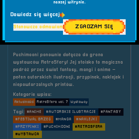
naszej witrynie.
o tytule Wystawca &#8211; Wyda
Czytaj artykuł
Dowiedz się więcej
ZGADZAM SIĘ
Stanowczo odmawiam
2025-08-05
Wystawcy - Puchimooni
Puchimooni ponownie dołącza do grona
wystawców RetroSfery! Jej stoisko to magiczna
podróż przez świat fantasy, mangi i anime –
pełen autorskich ilustracji, przypinek, naklejek i
niepowtarzalnych printów.
Kategorie wpisu:
Aktualności
RetroSfera vol. 7
Wystawcy
Tagi:
#ANIME
#AUTORSKIE ILUSTRACJE
#FANTASY
#FESTIWAL BRZEG
#MANGA
#NAKLEJKI
#PRZYPINKI
#PUCHIMOONI
#RETROSFERA
#WYSTAWCA