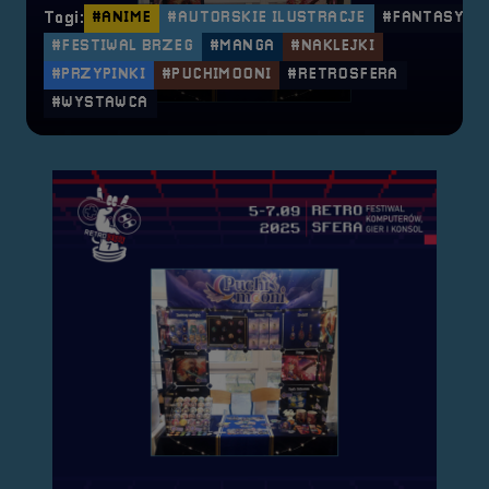
Tagi:
#ANIME
#AUTORSKIE ILUSTRACJE
#FANTASY
#FESTIWAL BRZEG
#MANGA
#NAKLEJKI
#PRZYPINKI
#PUCHIMOONI
#RETROSFERA
#WYSTAWCA