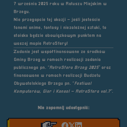
7 września 2025 roku w
Ratuszu Miejskim w
Brzegu
.
Nie przegapcie tej okazji – jeśli jesteście
fanami anime, fantasy i niezależnej sztuki, to
stoisko będzie obowiązkowym punktem na
waszej mapie RetroSfery!
Zadanie jest współfinansowane ze środków
Gminy Brzeg
w ramach realizacji zadania
publicznego pn.
“RetroSfera Brzeg 2025”
oraz
finansowane w ramach realizacji Budżetu
Obywatelskiego Brzegu
pn.
“Festiwal
Komputerów, Gier i Konsol – RetroSfera vol.7”
.
Nie zapomnij udostępnić: