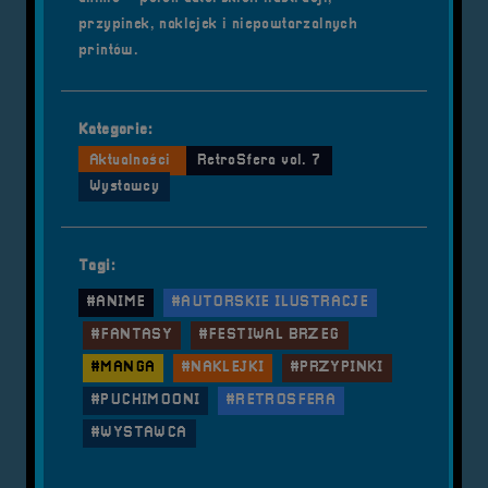
przypinek, naklejek i niepowtarzalnych
printów.
Kategorie:
Aktualności
RetroSfera vol. 7
Wystawcy
Tagi:
#ANIME
#AUTORSKIE ILUSTRACJE
#FANTASY
#FESTIWAL BRZEG
#MANGA
#NAKLEJKI
#PRZYPINKI
#PUCHIMOONI
#RETROSFERA
#WYSTAWCA