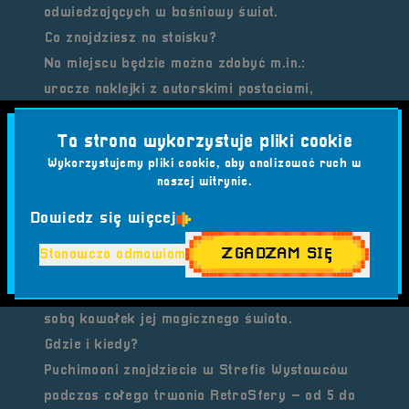
odwiedzających w baśniowy świat.
Co znajdziesz na stoisku?
Na miejscu będzie można zdobyć m.in.:
urocze
naklejki
z autorskimi postaciami,
barwne
przypinki
z oryginalnymi wzorami,
Ta strona wykorzystuje pliki cookie
wysokiej jakości
printy
do ozdobienia pokoju
Wykorzystujemy pliki cookie, aby analizować ruch w
lub stanowiska gracza,
naszej witrynie.
oraz inne drobne skarby, które idealnie
Dowiedz się więcej
sprawdzą się jako upominki lub pamiątki z
festiwalu.
ZGADZAM SIĘ
Stanowczo odmawiam
To idealne miejsce, by porozmawiać z
twórczynią, poznać kulisy jej pracy i zabrać ze
sobą kawałek jej magicznego świata.
Gdzie i kiedy?
Puchimooni znajdziecie w
Strefie Wystawców
podczas całego trwania RetroSfery – od 5 do