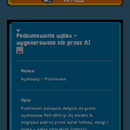
Udostępnij na facebook'
Udostępnij na Twiter
Udostępnij na Link
Podsumowanie wpisu -
wygenerowane nie przez AI
Nazwa:
Wystawcy – Puchimooni
Opis:
Puchimooni ponownie dołącza do grona
wystawców RetroSfery! Jej stoisko to
magiczna podróż przez świat fantasy, mangi i
anime – pełen autorskich ilustracji,