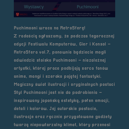
Puchimooni wraca na RetroSferę!
Z radością ogłaszamy, że podczas tegorocznej
edycji Festiwalu Komputerów, Gier i Konsol –
RetroSfera vol.7
, ponownie będziecie mogli
odwiedzić stoisko
Puchimooni
– niezależnej
artystki, której prace podbijają serca fanów
anime, mangi i szeroko pojętej fantastyki.
Magiczny świat ilustracji i oryginalnych postaci
Styl Puchimooni jest nie do podrobienia –
inspirowany japońską estetyką, pełen emocji,
detali i kolorów. Jej autorskie postacie,
ilustracje oraz ręcznie przygotowane gadżety
tworzą niepowtarzalny klimat, który przenosi