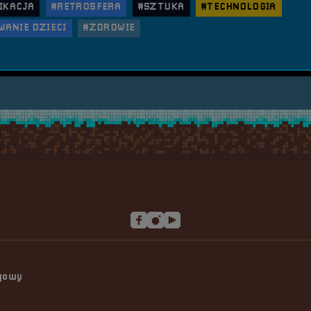
IKACJA
#RETROSFERA
#SZTUKA
#TECHNOLOGIA
ANIE DZIECI
#ZDROWIE
ngowy