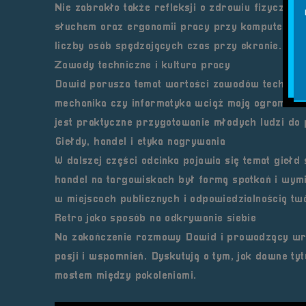
Nie zabrakło także refleksji o
zdrowiu fizycznym
słuchem oraz ergonomii pracy przy komputerze. T
liczby osób spędzających czas przy ekranie.
Zawody techniczne i kultura pracy
Dawid porusza temat
wartości zawodów technicz
mechanika czy informatyka wciąż mają ogromne z
jest praktyczne przygotowanie młodych ludzi do 
Giełdy, handel i etyka nagrywania
W dalszej części odcinka pojawia się temat
giełd 
handel na targowiskach był formą spotkań i wymi
w miejscach publicznych i odpowiedzialnością twó
Retro jako sposób na odkrywanie siebie
Na zakończenie rozmowy Dawid i prowadzący wr
pasji i wspomnień. Dyskutują o tym, jak dawne tyt
mostem między pokoleniami.