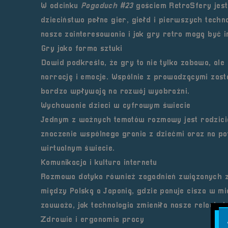
W odcinku
Pogaduch #23
gościem RetroSfery jes
dzieciństwo pełne gier, giełd i pierwszych tech
nasze zainteresowania i jak gry retro mogą być i
Gry jako forma sztuki
Dawid podkreśla, że gry to nie tylko zabawa, al
narrację i emocje. Wspólnie z prowadzącymi zasta
bardzo wpływają na rozwój wyobraźni.
Wychowanie dzieci w cyfrowym świecie
Jednym z ważnych tematów rozmowy jest
rodzici
znaczenie wspólnego grania z dziećmi oraz na po
wirtualnym świecie.
Komunikacja i kultura internetu
Rozmowa dotyka również zagadnień związanych 
między Polską a Japonią, gdzie panuje cisza w m
zauważa, jak technologia zmieniła nasze relacje
Zdrowie i ergonomia pracy