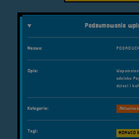
Podsumowanie wpis
Nazwa:
POGADUCH
Opis:
Wspomnieni
odcinku Po
dzieci i ku
Kategorie:
Aktualnoś
Tagi:
#DAWID 