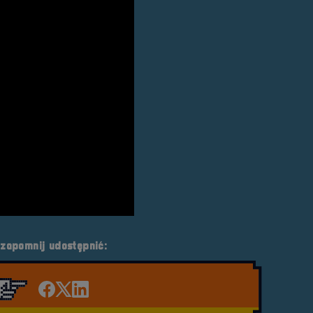
 zapomnij udostępnić:
Udostępnij na facebook'u
Udostępnij na Twiterze
Udostępnij na LinkedIn