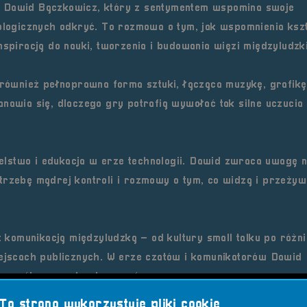
t
Dawid Bączkowicz
, który z sentymentem wspomina swoje
nologicznych odkryć. To rozmowa o tym, jak wspomnienia kszt
nspiracją do nauki, tworzenia i budowania więzi międzyludzk
e również
pełnoprawna forma sztuki
, łącząca muzykę, grafikę
nawia się, dlaczego gry potrafią wywołać tak silne uczucia 
elstwo i edukacja w erze technologii
. Dawid zwraca uwagę 
trzebę mądrej kontroli i rozmowy o tym, co widzą i przeżyw
z
komunikacją międzyludzką
– od kultury small talku po różn
iejscach publicznych. W erze czatów i komunikatorów Dawid
 i sposób prowadzenia rozmów.
Ta strona wykorzystuje pliki cookie