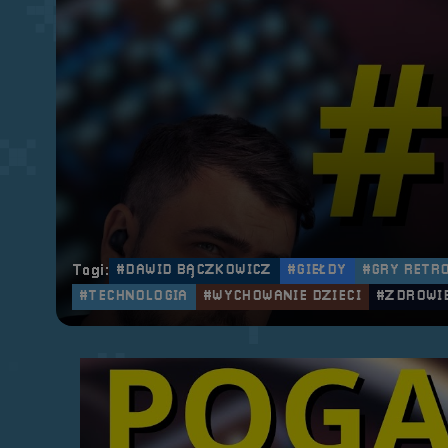
Tagi:
#DAWID BĄCZKOWICZ
#GIEŁDY
#GRY RETR
#TECHNOLOGIA
#WYCHOWANIE DZIECI
#ZDROWI