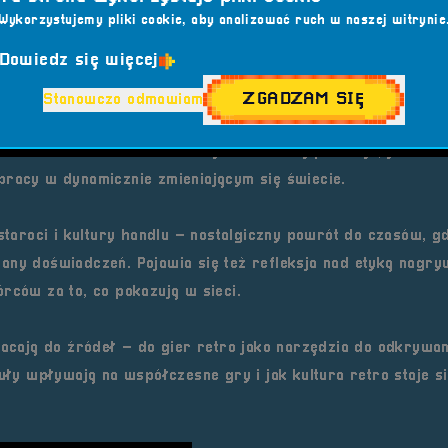
 graczy
– higienie użytkowania słuchawek, problemach ze
Wykorzystujemy pliki cookie, aby analizować ruch w naszej witrynie
o praktyczne spojrzenie na temat, który dotyczy coraz wię
Dowiedz się więcej
ZGADZAM SIĘ
Stanowczo odmawiam
nych
w dzisiejszym świecie, przypominając, że elektryka,
naczenie. Rozmowa o edukacji zawodowej pokazuje, jak istot
pracy w dynamicznie zmieniającym się świecie.
staroci i kultury handlu
– nostalgiczny powrót do czasów, g
any doświadczeń. Pojawia się też refleksja nad etyką nagry
rców za to, co pokazują w sieci.
acają do źródeł – do
gier retro
jako narzędzia do odkrywan
uły wpływają na współczesne gry i jak kultura retro staje s