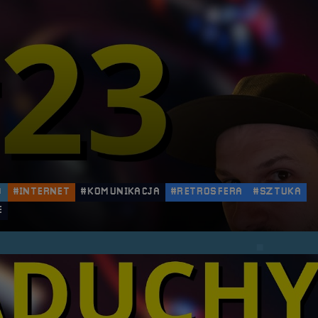
O
#INTERNET
#KOMUNIKACJA
#RETROSFERA
#SZTUKA
E