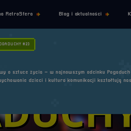
Przejdź do nawigacji
Przejdź do stopki
Przejdź do treści
na RetroSfera
Blog i aktualności
K
OGADUCHY #23
owy o sztuce życia – w najnowszym odcinku Pogaduc
ychowanie dzieci i kultura komunikacji kształtują na