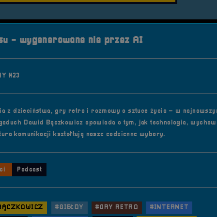
u - wygenerowane nie przez AI
Y #23
a z dzieciństwa, gry retro i rozmowy o sztuce życia – w najnowsz
gaduch Dawid Bączkowicz opowiada o tym, jak technologia, wychow
ltura komunikacji kształtują nasze codzienne wybory.
ci
Podcast
BĄCZKOWICZ
#GIEŁDY
#GRY RETRO
#INTERNET