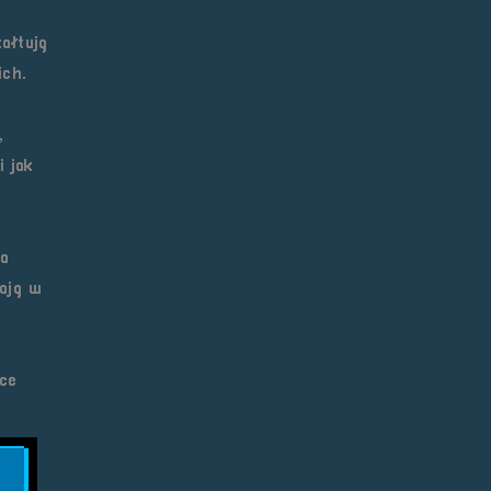
ałtują
ich.
,
i jak
na
ają w
ice