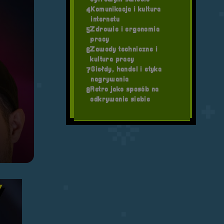
Komunikacja i kultura
4
internetu
Zdrowie i ergonomia
5
pracy
Zawody techniczne i
6
kultura pracy
Giełdy, handel i etyka
7
nagrywania
Retro jako sposób na
8
odkrywanie siebie