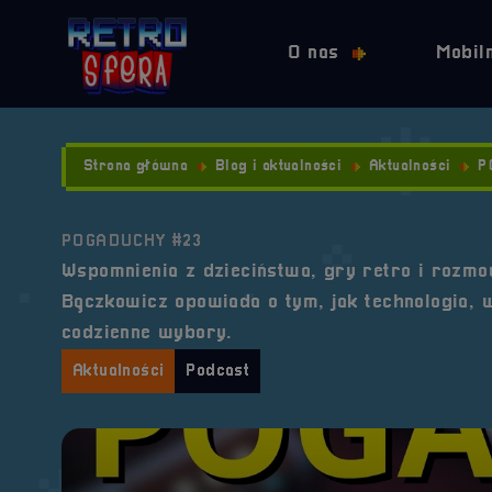
O nas
Mobil
Strona główna
Blog i aktualności
Aktualności
P
POGADUCHY #23
Wspomnienia z dzieciństwa, gry retro i rozm
Bączkowicz opowiada o tym, jak technologia, w
codzienne wybory.
Aktualności
Podcast