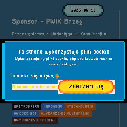
2025-06-13
Sponsor - PWiK Brzeg
Przedsiębiorstwo Wodociągów i Kanalizacji w
Brzegu dołącza do grona sponsorów RetroSfery
vol.7! Sprawdź, jak lokalna spółka komunalna
Ta strona wykorzystuje pliki cookie
wspiera największy w regionie festiwal retro
Wykorzystujemy pliki cookie, aby analizować ruch w
gier, konsol i komputerów.
naszej witrynie.
Kategorie wpisu:
Aktualności
RetroSfera vol. 7
Sponsor
Dowiedz się więcej
Tagi:
#BRZEG
#BUDŻET OBYWATELSKI
#EKOLOGIA
ZGADZAM SIĘ
Stanowczo odmawiam
#FESTIWAL KOMPUTEROWY
#FESTIWAL RETRO
#GMINA BRZEG
#GRY WIDEO
#KANALIZACJA
#KOMPUTERY
#KONSOLE
#PWIK BRZEG
#RETROSFERA
#SPONSOR
#TECHNOLOGIA
#WODOCIĄGI
#WYDARZENIE KULTURALNE
#WYDARZENIE LOKALNE