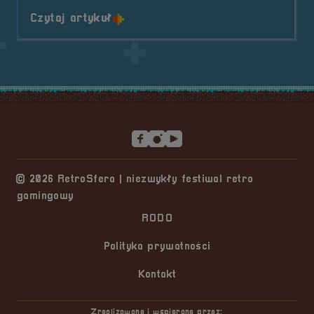
o tytule Sponsor &#8211; PWiK Br
Czytaj artykuł
Stopka serwisu
© 2026 RetroSfera | niezwykły festiwal retro
gamingowy
RODO
Polityka prywatności
Kontakt
Zrealizowane i wspierane przez: