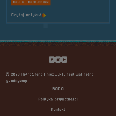
#WCAG
#WEBDESIGN
o tytule Partner &#8211; codetech
Czytaj artykuł
Stopka serwisu
© 2026 RetroSfera | niezwykły festiwal retro
gamingowy
RODO
Polityka prywatności
Kontakt