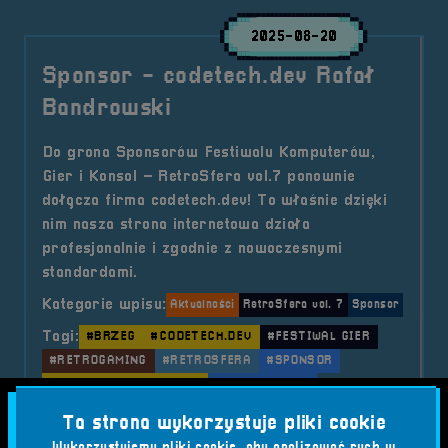
2025-08-20
Sponsor - codetech.dev Rafał
Bandrowski
Do grona Sponsorów Festiwalu Komputerów,
Gier i Konsol – RetroSfera vol.7 ponownie
dołącza firma codetech.dev! To właśnie dzięki
nim nasza strona internetowa działa
profesjonalnie i zgodnie z nowoczesnymi
standardami.
Kategorie wpisu:
Aktualności
RetroSfera vol. 7
Sponsor
Tagi:
#BRZEG
#CODETECH.DEV
#FESTIWAL GIER
#RETROGAMING
#RETROSFERA
#SPONSOR
#STRONY INTERNETOWE
#TECHNOLOGIA
#WORDPRESS
#WYDARZENIE
Ta strona wykorzystuje pliki cookie
Wykorzystujemy pliki cookie, aby analizować ruch w