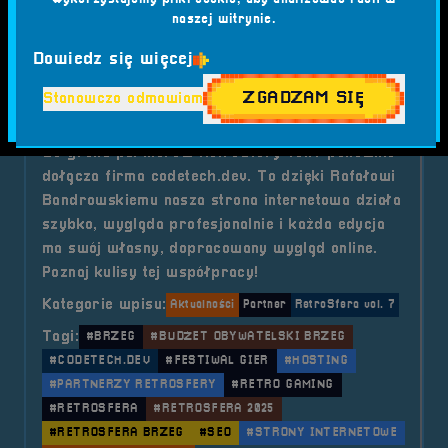
o tytule Sponsor &#8211; codetec
Czytaj artykuł
naszej witrynie.
Dowiedz się więcej
2025-06-11
ZGADZAM SIĘ
Stanowczo odmawiam
Partner - codetech.dev
Do grona partnerów RetroSfery vol.7 ponownie
dołącza firma codetech.dev. To dzięki Rafałowi
Bandrowskiemu nasza strona internetowa działa
szybko, wygląda profesjonalnie i każda edycja
ma swój własny, dopracowany wygląd online.
Poznaj kulisy tej współpracy!
Kategorie wpisu:
Aktualności
Partner
RetroSfera vol. 7
Tagi:
#BRZEG
#BUDŻET OBYWATELSKI BRZEG
#CODETECH.DEV
#FESTIWAL GIER
#HOSTING
#PARTNERZY RETROSFERY
#RETRO GAMING
#RETROSFERA
#RETROSFERA 2025
#RETROSFERA BRZEG
#SEO
#STRONY INTERNETOWE