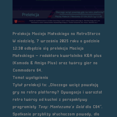
Prelekcja Macieja Małeckiego na RetroSferze
W niedzielę, 7 września 2025 roku o godzinie
12:30 odbędzie się prelekcja Macieja
Małeckiego – redaktora kwartalnika
K&A plus
(Komoda & Amiga Plus)
oraz twórcy gier na
Commodore 64.
Temat wystąpienia
Tytuł prelekcji to:
„Dlaczego wciąż powstają
gry na retro platformy? Dywagacje i warsztat
retro twórcy od kuchni z perspektywy
programisty
Tony: Montezuma’s Gold
dla C64”
.
Spotkanie przybliży słuchaczom powody, dla