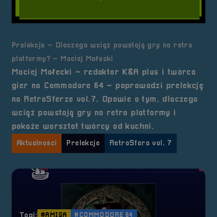
Prelekcja – Dlaczego wciąż powstają gry na retro
platformy? – Maciej Małecki
Maciej Małecki – redaktor K&A plus i twórca
gier na Commodore 64 – poprowadzi prelekcję
na RetroSferze vol.7. Opowie o tym, dlaczego
wciąż powstają gry na retro platformy i
pokaże warsztat twórcy od kuchni.
Aktualności
Prelekcje
RetroSfera vol. 7
Tagi:
#AMIGA
#COMMODORE 64