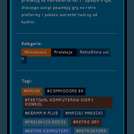
prelekcję na RetroSferze vol.7. Opowie o tym,
dlaczego wciąż powstają gry na retro
platformy i pokaże warsztat twórcy od
kuchni.
Kategorie:
Aktualności
Prelekcje
RetroSfera vol.
7
Tagi:
#AMIGA
#COMMODORE 64
#FESTIWAL KOMPUTERÓW GIER I
KONSOL
#K&AMP;A PLUS
#MACIEJ MAŁECKI
#PRELEKCJE BRZEG
#RETRO GRY
#RETRO KOMPUTERY
#RETROSFERA