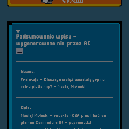
Udostępnij na facebook'
Udostępnij na Twiter
Udostępnij na Link
Podsumowanie wpisu -
wygenerowane nie przez AI
Nazwa:
Prelekcja – Dlaczego wciąż powstają gry na
retro platformy? – Maciej Małecki
Opis:
Maciej Małecki – redaktor K&A plus i twórca
gier na Commodore 64 – poprowadzi