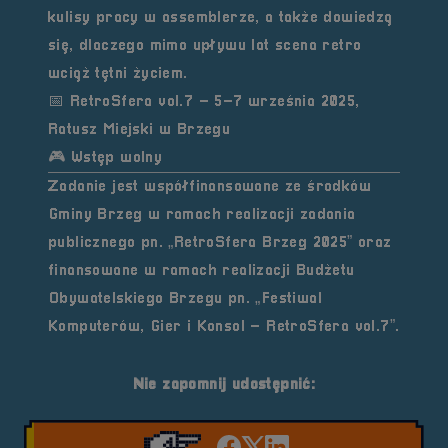
kulisy pracy w assemblerze, a także dowiedzą
się, dlaczego mimo upływu lat scena retro
wciąż tętni życiem.
📅
RetroSfera vol.7 – 5–7 września 2025,
Ratusz Miejski w Brzegu
🎮
Wstęp wolny
Zadanie jest współfinansowane ze środków
Gminy Brzeg w ramach realizacji zadania
publicznego pn.
„RetroSfera Brzeg 2025”
oraz
finansowane w ramach realizacji
Budżetu
Obywatelskiego Brzegu pn. „Festiwal
Komputerów, Gier i Konsol – RetroSfera vol.7”
.
Nie zapomnij udostępnić: