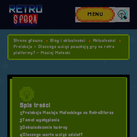
Przejdź do nawigacji
Przejdź do stopki
Przejdź do treści
MENU
Wyszuk
Strona główna
Blog i aktualności
Aktualności
Prelekcja – Dlaczego wciąż powstają gry na retro
platformy? – Maciej Małecki
Spis treści
Prelekcja Macieja Małeckiego na RetroSferze
1
Temat wystąpienia
2
Doświadczenie twórcy
3
Dlaczego warto wziąć udział?
4