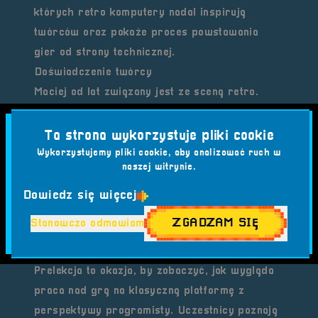
których retro komputery nadal inspirują
twórców oraz pokaże proces powstawania
gier od strony technicznej.
Doświadczenie twórcy
Maciej od lat związany jest ze sceną retro.
Tworzył zarówno niewielkie projekty, jak
humorystyczne
T-Rex 64
, jak i rozbudowane
Ta strona wykorzystuje pliki cookie
produkcje zespołowe, m.in.
Tony: Montezuma’s
Wykorzystujemy pliki cookie, aby analizować ruch w
naszej witrynie.
Gold
. Jako redaktor K&A plus dokumentuje
najważniejsze wydarzenia, recenzuje gry i
Dowiedz się więcej
przybliża współczesne fanowskie produkcje
ZGADZAM SIĘ
Stanowczo odmawiam
dla komputerów Commodore i Amiga.
Dlaczego warto wziąć udział?
Prelekcja to okazja, by zobaczyć, jak wygląda
praca nad grą na klasyczną platformę z
perspektywy programisty. Uczestnicy poznają