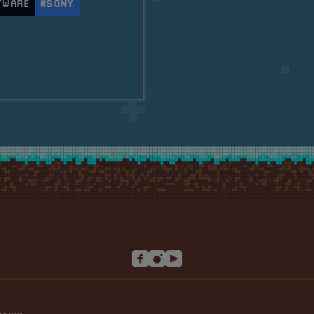
TWARE
#SONY
211; King&#8217;s Field (PS1) 🗡️🗡️🗡️