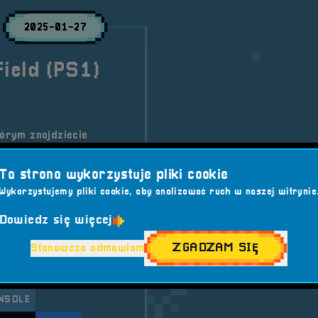
2025-01-27
Field (PS1)
tórym znajdziecie
dzie King's Field z
praszamy!
Ta strona wykorzystuje pliki cookie
Wykorzystujemy pliki cookie, aby analizować ruch w naszej witrynie
Dowiedz się więcej
WARE
#GAMING
ZGADZAM SIĘ
Stanowczo odmawiam
#KINGS FIELD
RO
#RETRO GAMING
NSOLE