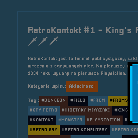
RetroKontakt #1 - King's 
🗡️🗡️🗡️
RetroKontakt jest to format publicystyczny, w k
wrażenia z ogrywanych gier. Na pierwszy rzut i
1994 roku wydany na pierwsze Playstation. Za
Kategorie wpisu:
Aktualności
Tagi:
#DUNGEON
#FIELD
#FROM
#FROMSOFT
#GRY RETRO
#HIDETAKA MIYAZAKI
#KINGS
#KONTAKT
#MONSTER
#PLAYSTATION
#RET
#RETRO GRY
#RETRO KOMPUTERY
#RETRO KO