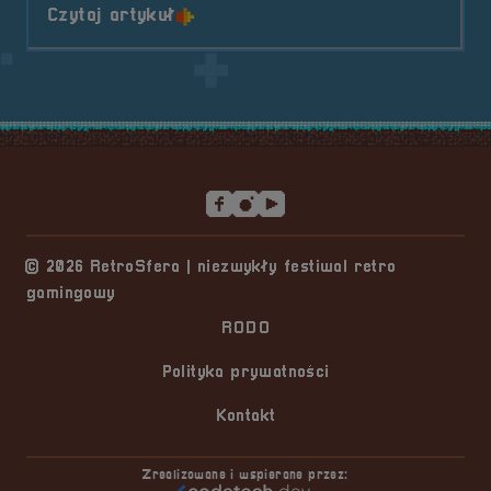
o tytule RetroKontakt #1 &#8211; K
Czytaj artykuł
Stopka serwisu
© 2026 RetroSfera | niezwykły festiwal retro
gamingowy
RODO
Polityka prywatności
Kontakt
Zrealizowane i wspierane przez: