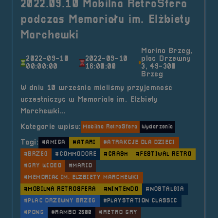
2022.09.10 Mobilna RetroSfera
podczas Memoriału im. Elżbiety
Marchewki
Marina Brzeg,
2022-09-10
2022-09-10
plac Drzewny
00:00:00
16:00:00
3, 49-300
Brzeg
W dniu 10 września mieliśmy przyjemność
uczestniczyć w Memoriale im. Elżbiety
Marchewki...
Kategorie wpisu:
Mobilna RetroSfera
Wydarzenia
Tagi:
#AMIGA
#ATARI
#ATRAKCJE DLA DZIECI
#BRZEG
#COMMODORE
#CRASH
#FESTIWAL RETRO
#GRY WIDEO
#MARIO
#MEMORIAŁ IM. ELŻBIETY MARCHEWKI
#MOBILNA RETROSFERA
#NINTENDO
#NOSTALGIA
#PLAC DRZEWNY BRZEG
#PLAYSTATION CLASSIC
#PONG
#RAMBO 2600
#RETRO GRY