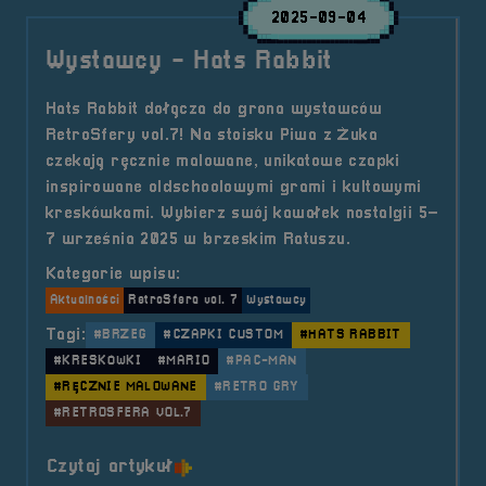
2025-09-04
Wystawcy - Hats Rabbit
Hats Rabbit dołącza do grona wystawców
RetroSfery vol.7! Na stoisku Piwa z Żuka
czekają ręcznie malowane, unikatowe czapki
inspirowane oldschoolowymi grami i kultowymi
kreskówkami. Wybierz swój kawałek nostalgii 5–
7 września 2025 w brzeskim Ratuszu.
Kategorie wpisu:
Aktualności
RetroSfera vol. 7
Wystawcy
Tagi:
#BRZEG
#CZAPKI CUSTOM
#HATS RABBIT
#KRESKÓWKI
#MARIO
#PAC-MAN
#RĘCZNIE MALOWANE
#RETRO GRY
#RETROSFERA VOL.7
o tytule Wystawcy &#8211; Hats R
Czytaj artykuł