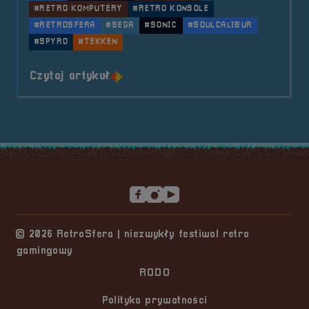
#RETRO KOMPUTERY
#RETRO KONSOLE
#RETROSFERA
#SEGA
#SONIC
#SOULCALIBUR
#SPYRO
#TEKKEN
o tytule 2022.09.10 Mobilna Retr
Czytaj artykuł
Stopka serwisu
© 2026 RetroSfera | niezwykły festiwal retro
gamingowy
RODO
Polityka prywatności