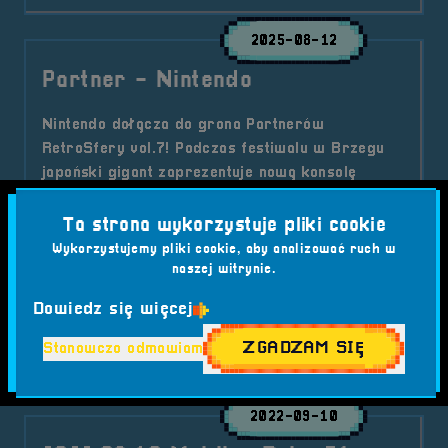
2025-08-12
Partner - Nintendo
Nintendo dołącza do grona Partnerów
RetroSfery vol.7! Podczas festiwalu w Brzegu
japoński gigant zaprezentuje nową konsolę
Nintendo Switch 2 wraz z akcesoriami i grami.
Ta strona wykorzystuje pliki cookie
Kategorie wpisu:
Aktualności
Partner
RetroSfera vol. 7
Wykorzystujemy pliki cookie, aby analizować ruch w
Tagi:
#BRZEG
#FESTIWAL GIER
#GRY WIDEO
naszej witrynie.
#KONSOLE
#MARIO
#NINTENDO
#RETROSFERA
Dowiedz się więcej
#RETROSFERA VOL.7
#SWITCH 2
#ZELDA
ZGADZAM SIĘ
Stanowczo odmawiam
o tytule Partner &#8211; Nintendo
Czytaj artykuł
2022-09-10