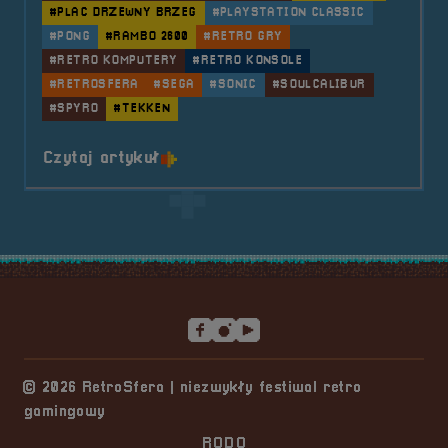
#PLAC DRZEWNY BRZEG
#PLAYSTATION CLASSIC
#PONG
#RAMBO 2600
#RETRO GRY
#RETRO KOMPUTERY
#RETRO KONSOLE
#RETROSFERA
#SEGA
#SONIC
#SOULCALIBUR
#SPYRO
#TEKKEN
o tytule 2022.09.10 Mobilna Retr
Czytaj artykuł
Stopka serwisu
© 2026 RetroSfera | niezwykły festiwal retro
gamingowy
RODO