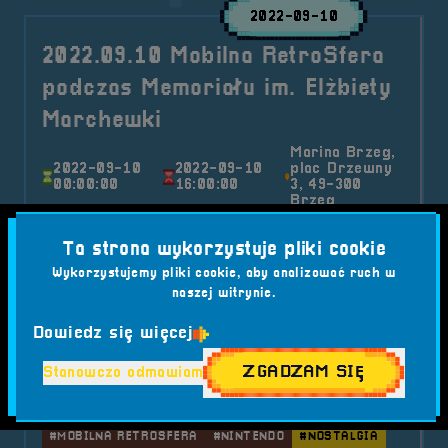
2022-09-10
2022.09.10 Mobilna RetroSfera
podczas Memoriału im. Elżbiety
Marchewki
Marina Brzeg,
2022-09-10
2022-09-10
plac Drzewny
00:00:00
16:00:00
3, 49-300
Brzeg
W dniu 10 września mieliśmy przyjemność
Ta strona wykorzystuje pliki cookie
uczestniczyć w Memoriale im. Elżbiety
Wykorzystujemy pliki cookie, aby analizować ruch w
Marchewki...
naszej witrynie.
Kategorie wpisu:
Mobilna RetroSfera
Wydarzenia
Dowiedz się więcej
Tagi:
#AMIGA
#ATARI
#ATRAKCJE DLA DZIECI
#BRZEG
#COMMODORE
#CRASH
#FESTIWAL RETRO
ZGADZAM SIĘ
Stanowczo odmawiam
#GRY WIDEO
#MARIO
#MEMORIAŁ IM. ELŻBIETY MARCHEWKI
#MOBILNA RETROSFERA
#NINTENDO
#NOSTALGIA