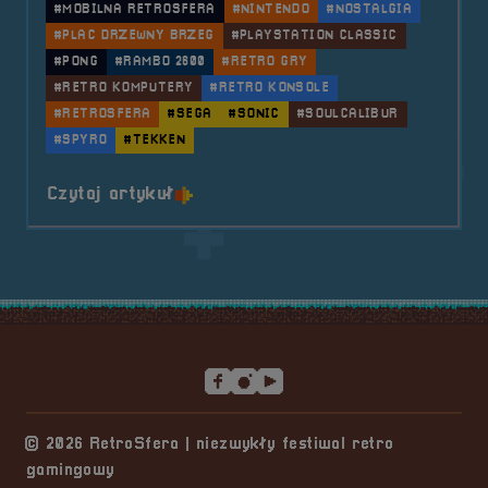
#MOBILNA RETROSFERA
#NINTENDO
#NOSTALGIA
#PLAC DRZEWNY BRZEG
#PLAYSTATION CLASSIC
#PONG
#RAMBO 2600
#RETRO GRY
#RETRO KOMPUTERY
#RETRO KONSOLE
#RETROSFERA
#SEGA
#SONIC
#SOULCALIBUR
#SPYRO
#TEKKEN
o tytule 2022.09.10 Mobilna Retr
Czytaj artykuł
Stopka serwisu
© 2026 RetroSfera | niezwykły festiwal retro
gamingowy