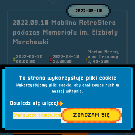
2022-09-10
2022.09.10 Mobilna RetroSfera
podczas Memoriału im. Elżbiety
Marchewki
Marina Brzeg,
2022-09-10
2022-09-10
plac Drzewny
00:00:00
16:00:00
3, 49-300
Brzeg
W dniu 10 września mieliśmy przyjemność
Ta strona wykorzystuje pliki cookie
uczestniczyć w Memoriale im. Elżbiety
Wykorzystujemy pliki cookie, aby analizować ruch w
Marchewki...
naszej witrynie.
Kategorie wpisu:
Mobilna RetroSfera
Wydarzenia
Dowiedz się więcej
Tagi:
#AMIGA
#ATARI
#ATRAKCJE DLA DZIECI
ZGADZAM SIĘ
Stanowczo odmawiam
#BRZEG
#COMMODORE
#CRASH
#FESTIWAL RETRO
#GRY WIDEO
#MARIO
#MEMORIAŁ IM. ELŻBIETY MARCHEWKI