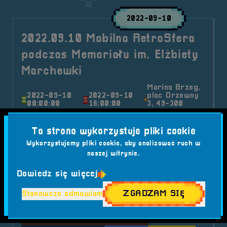
2022-09-10
2022.09.10 Mobilna RetroSfera
podczas Memoriału im. Elżbiety
Marchewki
Marina Brzeg,
2022-09-10
2022-09-10
plac Drzewny
00:00:00
16:00:00
3, 49-300
Brzeg
W dniu 10 września mieliśmy przyjemność
Ta strona wykorzystuje pliki cookie
uczestniczyć w Memoriale im. Elżbiety
Wykorzystujemy pliki cookie, aby analizować ruch w
Marchewki...
naszej witrynie.
Kategorie wpisu:
Mobilna RetroSfera
Wydarzenia
Dowiedz się więcej
Tagi:
#AMIGA
#ATARI
#ATRAKCJE DLA DZIECI
ZGADZAM SIĘ
Stanowczo odmawiam
#BRZEG
#COMMODORE
#CRASH
#FESTIWAL RETRO
#GRY WIDEO
#MARIO
#MEMORIAŁ IM. ELŻBIETY MARCHEWKI