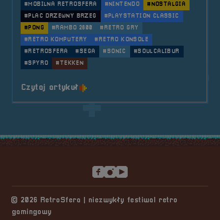
#MOBILNA RETROSFERA
#NINTENDO
#NOSTALGIA
#PLAC DRZEWNY BRZEG
#PLAYSTATION CLASSIC
#PONG
#RAMBO 2600
#RETRO GRY
#RETRO KOMPUTERY
#RETRO KONSOLE
#RETROSFERA
#SEGA
#SONIC
#SOULCALIBUR
#SPYRO
#TEKKEN
o tytule 2022.09.10 Mobilna Retr
Czytaj artykuł
Stopka serwisu
© 2026 RetroSfera | niezwykły festiwal retro
gamingowy