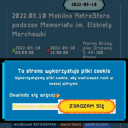
2022-09-10
2022.09.10 Mobilna RetroSfera
podczas Memoriału im. Elżbiety
Marchewki
Marina Brzeg,
2022-09-10
2022-09-10
plac Drzewny
00:00:00
16:00:00
3, 49-300
Brzeg
W dniu 10 września mieliśmy przyjemność
Ta strona wykorzystuje pliki cookie
uczestniczyć w Memoriale im. Elżbiety
Wykorzystujemy pliki cookie, aby analizować ruch w
Marchewki...
naszej witrynie.
Kategorie wpisu:
Mobilna RetroSfera
Wydarzenia
Dowiedz się więcej
Tagi:
#AMIGA
#ATARI
#ATRAKCJE DLA DZIECI
#BRZEG
#COMMODORE
#CRASH
#FESTIWAL RETRO
ZGADZAM SIĘ
Stanowczo odmawiam
#GRY WIDEO
#MARIO
#MEMORIAŁ IM. ELŻBIETY MARCHEWKI
#MOBILNA RETROSFERA
#NINTENDO
#NOSTALGIA