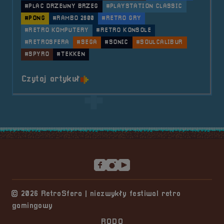
#PLAC DRZEWNY BRZEG
#PLAYSTATION CLASSIC
#PONG
#RAMBO 2600
#RETRO GRY
#RETRO KOMPUTERY
#RETRO KONSOLE
#RETROSFERA
#SEGA
#SONIC
#SOULCALIBUR
#SPYRO
#TEKKEN
o tytule 2022.09.10 Mobilna Retr
Czytaj artykuł
Stopka serwisu
© 2026 RetroSfera | niezwykły festiwal retro
gamingowy
RODO