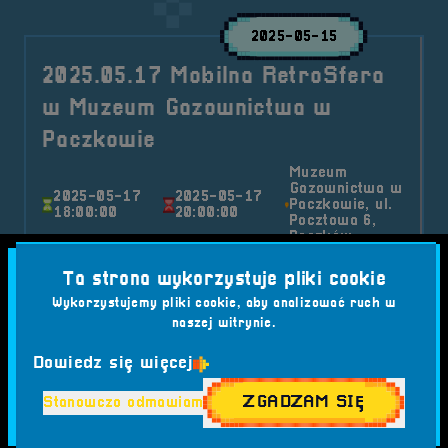
2025-05-15
2025.05.17 Mobilna RetroSfera
w Muzeum Gazownictwa w
Paczkowie
Muzeum
Gazownictwa w
2025-05-17
2025-05-17
Paczkowie, ul.
18:00:00
20:00:00
Pocztowa 6,
Paczków
Już 17 maja zapraszamy do Muzeum
Ta strona wykorzystuje pliki cookie
Gazownictwa w Paczkowie na wyjątkową Noc
Wykorzystujemy pliki cookie, aby analizować ruch w
Muzeów 2025! Czeka na Was noc pełna atrakcji,
naszej witrynie.
technologii, historii i niezapomnianej atmosfery –
w tym kultowa Retro Strefa z klasycznymi
Dowiedz się więcej
komputerami i konsolami.
ZGADZAM SIĘ
Stanowczo odmawiam
Kategorie wpisu:
Aktualności
Mobilna RetroSfera
Wydarzenia