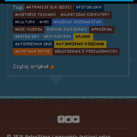
Tagi:
#ATRAKCJE DLA DZIECI
#FOTOBUDKA
#HISTORIA TECHNIKI
#KLASYCZNE KOMPUTERY
#KULTURA
#MSI
#MUZEUM GAZOWNICTWA
#NOC MUZEÓW
#NOCNE ZWIEDZANIE
#PACZKÓW
#RETRO GRY
#RETROSFERA
#RUREK
#WYDARZENIA 2025
#WYDARZENIE RODZINNE
#WYSTAWA RETRO
#ZWIEDZANIE Z PRZEWODNIKIEM
o tytule 2025.05.17 Mobilna Ret
Czytaj artykuł
Stopka serwisu
© 2026 RetroSfera | niezwykły festiwal retro