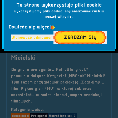
Ta strona wykorzystuje pliki cookie
#RETRO GAMING
#RETROSFERA
#RETROSFERA VOL.7
Wykorzystujemy pliki cookie, aby analizować ruch w
naszej witrynie.
o tytule Prelekcja &#8211; Zagra
Czytaj artykuł
Dowiedz się więcej
ZGADZAM SIĘ
Stanowczo odmawiam
2025-08-18
Prelegent - Krzysztof "NRGeek"
Micielski
Do grona prelegentów RetroSfery vol.7
ponownie dołącza Krzysztof „NRGeek” Micielski!
Tym razem przygotował prelekcję „Zagrajmy w
film. Piękno gier FMV”, w której zabierze
uczestników w świat interaktywnych produkcji
filmowych.
Kategorie wpisu:
Aktualności
Prelegenci
RetroSfera vol. 7