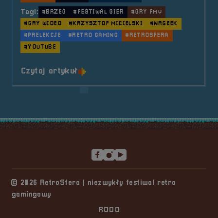
Tagi:
#BRZEG
#FESTIWAL GIER
#GRY FMV
#GRY WIDEO
#KRZYSZTOF MICIELSKI
#NRGEEK
#PRELEKCJE
#RETRO GAMING
#RETROSFERA
#YOUTUBE
o tytule Prelegent &#8211; Krzys
Czytaj artykuł
Stopka serwisu
© 2026 RetroSfera | niezwykły festiwal retro
gamingowy
RODO