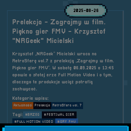
2025-08-26
Prelekcja - Zagrajmy w film.
Piękno gier FMV - Krzysztof
"NRGeek" Micielski
Krzysztof „NRGeek” Micielski wraca na
RetroSferę vol.7 z prelekcją „Zagrajmy w film.
Piękno gier FMV”. W sobotę 06.09.2025 o 13:45
opowie o złotej erze Full Motion Video i o tym,
dlaczego te produkcje wciąż potrafią
zachwycać.
Kategorie wpisu:
Aktualności
Prelekcje
RetroSfera vol. 7
Tagi:
#BRZEG
#FESTIWAL GIER
#FULL MOTION VIDEO
#GRY FMV
#KRZYSZTOF MICIELSKI
#NRGEEK
#PRELEKCJA