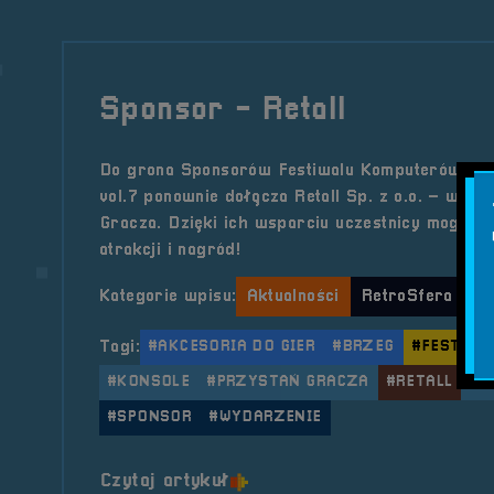
Sponsor - Retall
Do grona Sponsorów Festiwalu Komputerów, Gie
vol.7 ponownie dołącza Retall Sp. z o.o. – właśc
Gracza. Dzięki ich wsparciu uczestnicy mogą lic
atrakcji i nagród!
Kategorie wpisu:
Aktualności
RetroSfera vol.
Tagi:
#AKCESORIA DO GIER
#BRZEG
#FESTIWAL
#KONSOLE
#PRZYSTAŃ GRACZA
#RETALL
#R
#SPONSOR
#WYDARZENIE
o tytule Sponsor &#8211; Ret
Czytaj artykuł