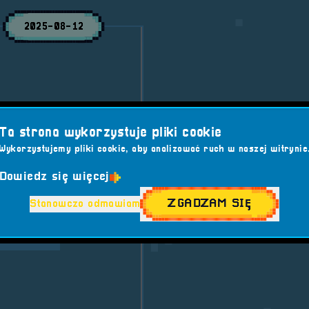
2025-08-12
r i Konsol RetroSfera
iciel sklepu Przystań
Ta strona wykorzystuje pliki cookie
zyć na jeszcze więcej
Wykorzystujemy pliki cookie, aby analizować ruch w naszej witrynie
Dowiedz się więcej
 7
Sponsor
ZGADZAM SIĘ
Stanowczo odmawiam
 GIER
#GAMING
ETROSFERA
all