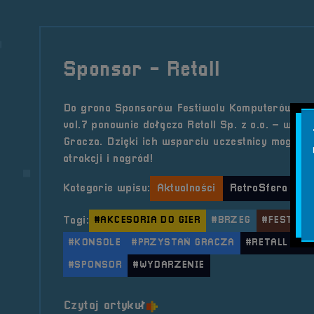
Sponsor - Retall
Do grona Sponsorów Festiwalu Komputerów, Gie
vol.7 ponownie dołącza Retall Sp. z o.o. – właśc
Gracza. Dzięki ich wsparciu uczestnicy mogą lic
atrakcji i nagród!
Kategorie wpisu:
Aktualności
RetroSfera vol.
Tagi:
#AKCESORIA DO GIER
#BRZEG
#FESTIWAL
#KONSOLE
#PRZYSTAŃ GRACZA
#RETALL
#R
#SPONSOR
#WYDARZENIE
o tytule Sponsor &#8211; Ret
Czytaj artykuł