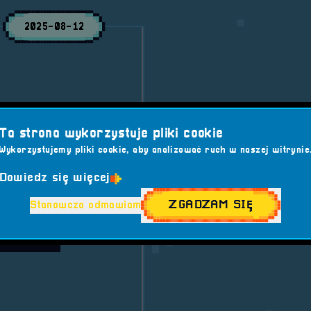
2025-08-12
r i Konsol RetroSfera
iciel sklepu Przystań
Ta strona wykorzystuje pliki cookie
zyć na jeszcze więcej
Wykorzystujemy pliki cookie, aby analizować ruch w naszej witrynie
Dowiedz się więcej
 7
Sponsor
ZGADZAM SIĘ
Stanowczo odmawiam
 GIER
#GAMING
ETROSFERA
all