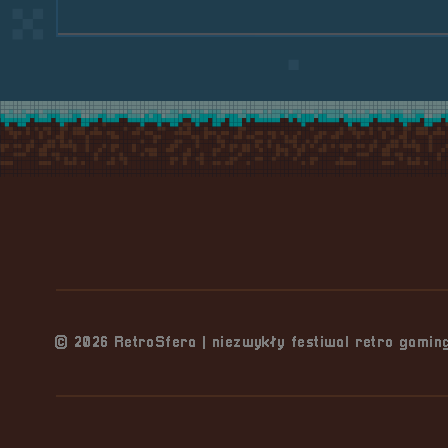
Stopka serwisu
© 2026 RetroSfera | niezwykły festiwal retro gami