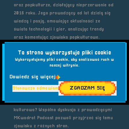
oraz popkulturze
, działający nieprzerwanie od
2016 roku. Jego prowadzący od lat dzielą się
wiedzą i pasją, omawiając aktualności ze
świata technologii i gier, analizując trendy
oraz komentując zjawiska popkulturowe.
Dlaczego rimejki i remastery?
Ta strona wykorzystuje pliki cookie
Temat tegorocznej prelekcji dotyka jednego z
Wykorzystujemy pliki cookie, aby analizować ruch w
najciekawszych zjawisk w branży gier. Rimejki
naszej witrynie.
i remastery to sposób na odświeżenie
Dowiedz się więcej
klasyków i przeniesienie ich do nowych
technologii, ale jednocześnie rodzą pytania o
ZGADZAM SIĘ
Stanowczo odmawiam
sens i kierunki rozwoju gamingu. Czy to jedynie
zabieg komercyjny, czy realna wartość
kulturowa? Wspólna dyskusja z prowadzącymi
MKwadrat Podcast pozwoli przyjrzeć się temu
zjawisku z różnych stron.