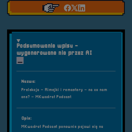
Udostępnij na facebook'
Udostępnij na Twiter
Udostępnij na Link
Podsumowanie wpisu -
wygenerowane nie przez AI
Nazwa:
Prelekcja – Rimejki i remastery – na co nam
one? – MKwadrat Podcast
Opis:
MKwadrat Podcast ponownie pojawi się na