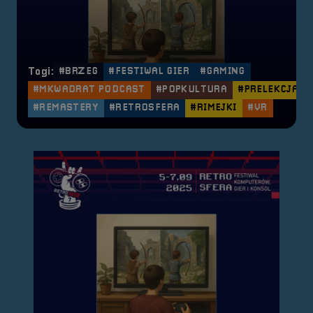
Tagi:
#BRZEG
#FESTIWAL GIER
#GAMING
#MKWADRAT PODCAST
#POPKULTURA
#PRELEKCJA
#REMASTERY
#RETROSFERA
#RIMEJKI
#VR