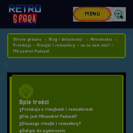
Przejdź do nawigacji
Przejdź do stopki
Przejdź do treści
MENU
Wyszuk
Strona główna
Blog i aktualności
Aktualności
Prelekcja – Rimejki i remastery – na co nam one? –
MKwadrat Podcast
Spis treści
Prelekcja o rimejkach i remasterach
1
Kim jest MKwadrat Podcast?
2
Dlaczego rimejki i remastery?
3
Dołącz do wydarzenia
4