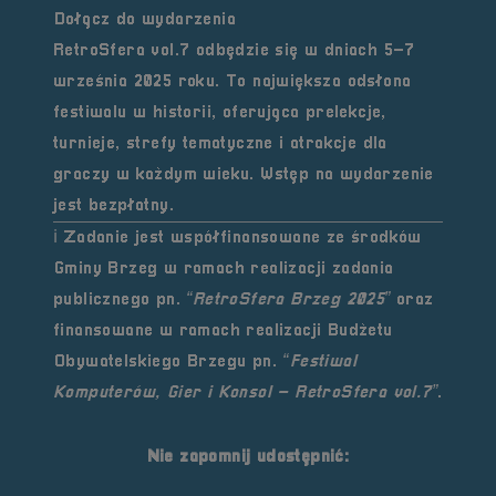
Dołącz do wydarzenia
RetroSfera vol.7 odbędzie się w dniach
5–7
września 2025 roku
. To największa odsłona
festiwalu w historii, oferująca prelekcje,
turnieje, strefy tematyczne i atrakcje dla
graczy w każdym wieku. Wstęp na wydarzenie
jest
bezpłatny
.
ℹ️ Zadanie jest współfinansowane ze środków
Gminy Brzeg
w ramach realizacji zadania
publicznego pn.
“RetroSfera Brzeg 2025”
oraz
finansowane w ramach realizacji
Budżetu
Obywatelskiego Brzegu
pn.
“Festiwal
Komputerów, Gier i Konsol – RetroSfera vol.7”
.
Nie zapomnij udostępnić: