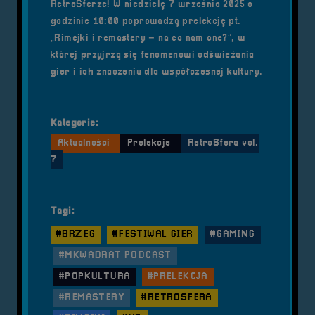
RetroSferze! W niedzielę 7 września 2025 o
godzinie 10:00 poprowadzą prelekcję pt.
„Rimejki i remastery – na co nam one?”, w
której przyjrzą się fenomenowi odświeżania
gier i ich znaczeniu dla współczesnej kultury.
Kategorie:
Aktualności
Prelekcje
RetroSfera vol.
7
Tagi:
#BRZEG
#FESTIWAL GIER
#GAMING
#MKWADRAT PODCAST
#POPKULTURA
#PRELEKCJA
#REMASTERY
#RETROSFERA