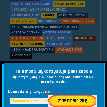
#NIETYPOWE KONTROLERY
#NOWA GENERACJA
#OPOLSKI KLUB FANTASTYKI FENIX
#PLUG &AMP; PLAY
#QUAKE
#RATUSZ MIEJSKI
#RETRO BAZAR
#RETROSFERA
#RETROSFERA VOL.5
#RPG
#RZEMIEŚLNICZY BROWAR MINTAKA
#STREFA COSPLAY
#STREFA GASTRO
#STREFA NEO RETRO
#STREFA PC LAN
#STREFA VR
#SUPER MARIO BROS
#TIMELINE GIER
#TONY HAWK PRO SKATER 3
#TURNIEJE GIER
#UBONGO 3D
o tytule 2023.09.08-10 RetroSfera
Czytaj artykuł
Ta strona wykorzystuje pliki cookie
Wykorzystujemy pliki cookie, aby analizować ruch w
2018-09-22
naszej witrynie.
2018.09.21, 22 i 23 Festiwal
Dowiedz się więcej
Komputerów, Gier i Konsol -
ZGADZAM SIĘ
Stanowczo odmawiam
RetroSfera vol.2