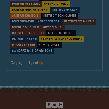
#RETRO FESTIWAL
#RETRO GAMING
#RETRO GAMING EVENT
#RETRO IMPREZA
#RETRO KONSOLE
#RETRO TECHNOLOGIE
#RETROBAZAR
#RETROSFERA
#RETROSFERA VOL.2
#SOUL CALIBUR II
#STREFA 18+
#STREFA BEZ PRĄDU
#STREFA GASTRO
#STREFA RETRO
#STREFA Z KONTROLERAMI
#TURNIEJ GIER
#TVP 3 OPOLE
#WYDARZENIE GAMINGOWE
o tytule 2018.09.21, 22 i 23 Fest
Czytaj artykuł
Stopka serwisu