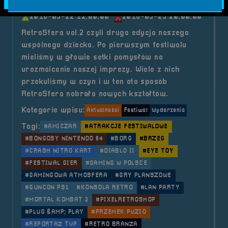
2018-09-22 12:00:00
2018-09-23 20:00:00
RetroSfera vol.2 czyli druga edycja naszego
wspólnego dziecka. Po pierwszym festiwalu
mieliśmy w głowie setki pomysłów na
urozmaicenie naszej imprezy. Wiele z nich
przekuliśmy w czyn i w ten oto sposób
RetroSfera nabrała nowych kształtów.
Kategorie wpisu:
Aktualności
Festiwal
Wydarzenia
Tagi:
#AMICZAR
#ATRAKCJE FESTIWALOWE
#BONGOSY NINTENDO 64
#BORG
#BRZEG
#CRASH NITRO KART
#DIABLO II
#EYE TOY
#FESTIWAL GIER
#GAMING W POLSCE
#GAMINGOWA ATMOSFERA
#GRY PLANSZOWE
#GUNCON PS1
#KONSOLA RETRO
#LAN PARTY
#MORTAL KOMBAT 2
#PIXELRETROSHOP
#PLUG &AMP; PLAY
#PRZEMEK PUZIO
#REPORTAŻ TVP
#RETRO BRANŻA