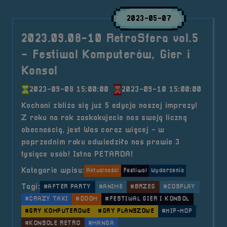
2023-05-07
2023.09.08-10 RetroSfera vol.5
- Festiwal Komputerów, Gier i
Konsol
2023-09-08 15:00:00
2023-09-10 15:00:00
Kochani zbliża się już 5 edycja naszej imprezy!
Z roku na rok zaskakujecie nas swoją liczną
obecnością, jest Was coraz więcej - w
poprzednim roku odwiedziło nas prawie 3
tysiące osób! Istna PETARDA!
Kategorie wpisu:
Aktualności
Festiwal
Wydarzenia
Tagi:
#AFTER PARTY
#ANIME
#BRZEG
#COSPLAY
#CRAZY TAXI
#DOOM
#FESTIWAL GIER I KONSOL
#GRY KOMPUTEROWE
#GRY PLANSZOWE
#HIP-HOP
#KONSOLE RETRO
#MANGA