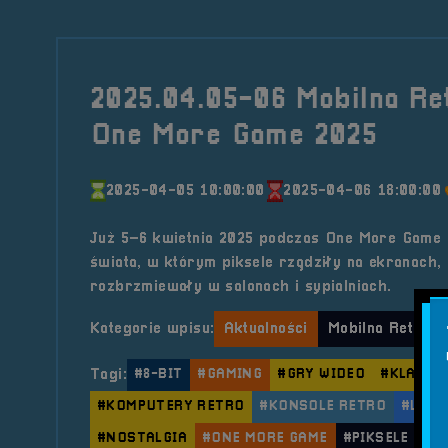
2025.04.05-06 Mobilna Re
One More Game 2025
2025-04-05 10:00:00
2025-04-06 18:00:00
Już 5–6 kwietnia 2025 podczas One More Game 
świata, w którym piksele rządziły na ekranach,
rozbrzmiewały w salonach i sypialniach.
Kategorie wpisu:
Aktualności
Mobilna RetroSf
Tagi:
#8-BIT
#GAMING
#GRY WIDEO
#KLASYC
#KOMPUTERY RETRO
#KONSOLE RETRO
#LATA
#NOSTALGIA
#ONE MORE GAME
#PIKSELE
#R