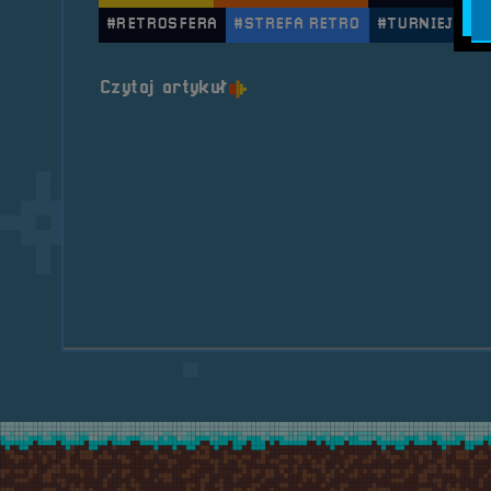
#RETROSFERA
#STREFA RETRO
#TURNIEJE GI
o tytule 2025.04.05-06 Mob
Czytaj artykuł