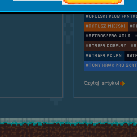
ER
#NIETYPOWE KONTROL
#OPOLSKI KLUB FANTA
ilna RetroSfera na One More Game 2025
#RATUSZ MIEJSKI
#R
#RETROSFERA VOL.5
#STREFA COSPLAY
#S
#STREFA PC LAN
#ST
#TONY HAWK PRO SKAT
o tytu
Czytaj artykuł