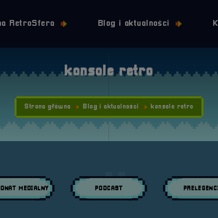
Przejdź do nawigacji
Przejdź do stopki
Przejdź do treści
na RetroSfera
Blog i aktualności
K
konsole retro
Strona główna
Blog i aktualności
konsole retro
ONAT MEDIALNY
PODCAST
PRELEGENC
daj wpisy w kategori:
Przeglądaj wpisy w kategori:
Przeglądaj wpisy w 