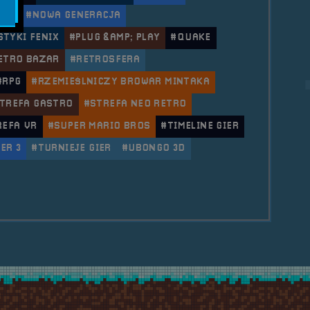
ERY
#NOWA GENERACJA
STYKI FENIX
#PLUG &AMP; PLAY
#QUAKE
ETRO BAZAR
#RETROSFERA
#RPG
#RZEMIEŚLNICZY BROWAR MINTAKA
TREFA GASTRO
#STREFA NEO RETRO
REFA VR
#SUPER MARIO BROS
#TIMELINE GIER
ER 3
#TURNIEJE GIER
#UBONGO 3D
le 2023.09.08-10 RetroSfera vol.5 &#8211; Festiwal K