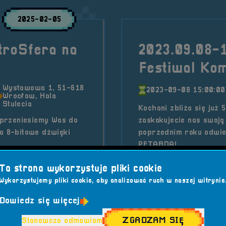
2025-02-05
troSfera na
2023.09.08-1
Festiwal Kom
Wystawowa 1, 51-618
2023-09-08 15:00:00
Wrocław, Hala
Stulecia
Kochani zbliża się już 
przeniesiemy Was do
zaskakujecie nas swoją 
 a 8-bitowe dźwięki
poprzednim roku odwied
PETARDA!
era
Kategorie wpisu:
Aktua
Ta strona wykorzystuje pliki cookie
Wykorzystujemy pliki cookie, aby analizować ruch w naszej witrynie
ZNE GRY
Tagi:
#AFTER PARTY
#
Dowiedz się więcej
 80
#LATA 90
#DOOM
#FESTIWAL GI
ZGADZAM SIĘ
Stanowczo odmawiam
ETRO GAMING
#GRY PLANSZOWE
#H