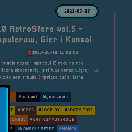
2023-05-07
0 RetroSfera vol.5 -
puterów, Gier i Konsol
2023-09-10 15:00:00
5 edycja naszej imprezy! Z roku na rok
liczną obecnością, jest Was coraz więcej - w
ziło nas prawie 3 tysiące osób! Istna
lności
Festiwal
Wydarzenia
.
ANIME
#BRZEG
#COSPLAY
#CRAZY TAXI
ER I KONSOL
#GRY KOMPUTEROWE
IP-HOP
#KONSOLE RETRO
#MANGA