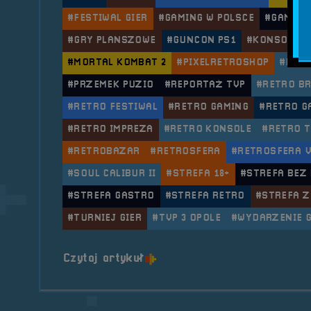
#FESTIWAL GIER
#GAMING W POLSCE
#GAMING
#GRY PLANSZOWE
#GUNCON PS1
#KONSOLA R
#MORTAL KOMBAT 2
#PIXELRETROSHOP
#PLUG
#PRZEMEK PUZIO
#REPORTAŻ TVP
#RETRO B
#RETRO FESTIWAL
#RETRO GAMING
#RETRO G
#RETRO IMPREZA
#RETRO KONSOLE
#RETRO 
#RETROBAZAR
#RETROSFERA
#RETROSFERA V
#SOUL CALIBUR II
#STREFA 18+
#STREFA BEZ
#STREFA GASTRO
#STREFA RETRO
#STREFA Z
#TURNIEJ GIER
#TVP 3 OPOLE
#WYDARZENIE 
o tytule 2018.09.21, 22 i 23
Czytaj artykuł