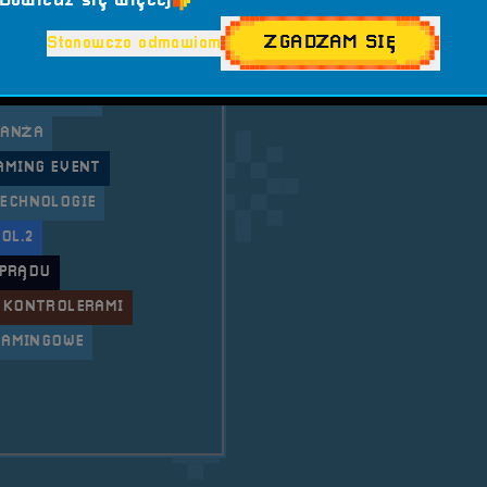
Dowiedz się więcej
OWA ATMOSFERA
ZGADZAM SIĘ
Stanowczo odmawiam
ETRO
#LAN PARTY
 &AMP; PLAY
RANŻA
AMING EVENT
TECHNOLOGIE
OL.2
 PRĄDU
 KONTROLERAMI
GAMINGOWE
 Festiwal Komputerów, Gier i Konsol &#8211; RetroSfe