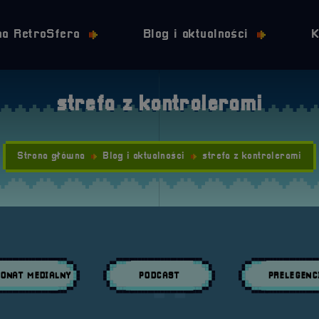
Przejdź do nawigacji
Przejdź do stopki
Przejdź do treści
na RetroSfera
Blog i aktualności
K
strefa z kontrolerami
Strona główna
Blog i aktualności
strefa z kontrolerami
ONAT MEDIALNY
PODCAST
PRELEGENC
daj wpisy w kategori:
Przeglądaj wpisy w kategori:
Przeglądaj wpisy w 