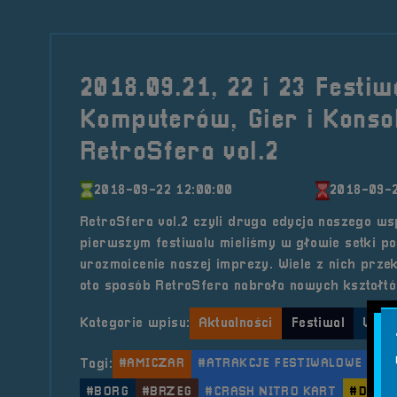
2018.09.21, 22 i 23 Festiw
Komputerów, Gier i Konso
RetroSfera vol.2
2018-09-22 12:00:00
2018-09-2
RetroSfera vol.2 czyli druga edycja naszego ws
pierwszym festiwalu mieliśmy w głowie setki p
urozmaicenie naszej imprezy. Wiele z nich prze
oto sposób RetroSfera nabrała nowych kształtó
Kategorie wpisu:
Aktualności
Festiwal
Wyda
Tagi:
#AMICZAR
#ATRAKCJE FESTIWALOWE
#B
#BORG
#BRZEG
#CRASH NITRO KART
#DIABL