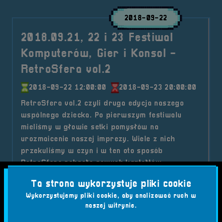
2018-09-22
2018.09.21, 22 i 23 Festiwal
Komputerów, Gier i Konsol -
RetroSfera vol.2
2018-09-22 12:00:00
2018-09-23 20:00:00
RetroSfera vol.2 czyli druga edycja naszego
wspólnego dziecka. Po pierwszym festiwalu
mieliśmy w głowie setki pomysłów na
urozmaicenie naszej imprezy. Wiele z nich
przekuliśmy w czyn i w ten oto sposób
RetroSfera nabrała nowych kształtów.
Kategorie wpisu:
Aktualności
Festiwal
Wydarzenia
Ta strona wykorzystuje pliki cookie
Tagi:
#AMICZAR
#ATRAKCJE FESTIWALOWE
Wykorzystujemy pliki cookie, aby analizować ruch w
naszej witrynie.
#BONGOSY NINTENDO 64
#BORG
#BRZEG
#CRASH NITRO KART
#DIABLO II
#EYE TOY