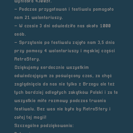
wyniosła 4300zł.
– Podczas przygotowań i festiwalu pomagało
nam 21 wolontariuszy.
– W czasie 3 dni odwiedziło nas około 1000
osób.
– Sprzątanie po festiwalu zajęło nam 3,5 dnia
przy pomocy 4 wolontariuszy i męskiej części
RetroSfery.
Dziękujemy serdecznie wszystkim
odwiedzającym za poświęcony czas, za chęć
zaglądnięcia do nas nie tylko z Brzegu ale też
tych bardziej odległych zakątków Polski i za te
wszystkie miłe rozmowy podczas trwania
festiwalu. Bez was nie było by RetroSfery i
całej tej magii!
Szczególne podziękowania: