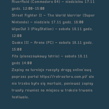
RiverRaid (Commodore 64) – niedzielna 17.11
godz. 12:00-15:00
Street Fighter II – The World Warrior (Super
Nintendo) – niedziela 17.11 godz. 16:00
WipeOut 3 (PlayStation) – sobota 16.11 godz.
12:00
Quake III – Arena (PC) – sobota 16.11 godz.
15:00
Fits (planszówkowy tetris) – sobota 16.11
godz 14:00
Zapisy na turnieje ruszyły drogą online’ową
poprzez portal
https://retrosfera.com.pl/
ale
nie trzeba było się martwić, ponieważ zapisy
trwały również na miejscu w trakcie trwania
festiwalu.