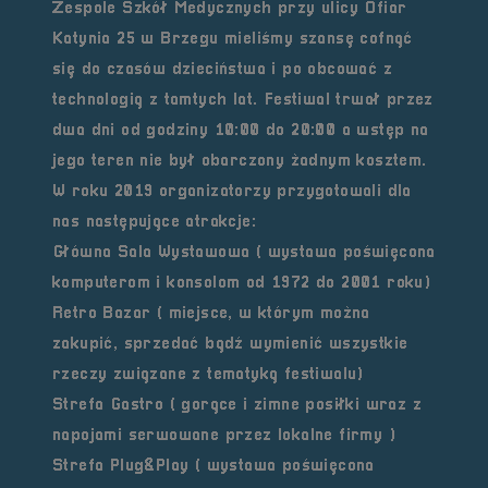
Zespole Szkół Medycznych przy ulicy Ofiar
Katynia 25 w Brzegu mieliśmy szansę cofnąć
się do czasów dzieciństwa i po obcować z
technologią z tamtych lat. Festiwal trwał przez
dwa dni od godziny 10:00 do 20:00 a wstęp na
jego teren nie był obarczony żadnym kosztem.
W roku 2019 organizatorzy przygotowali dla
nas następujące atrakcje:
Główna Sala Wystawowa ( wystawa poświęcona
komputerom i konsolom od 1972 do 2001 roku)
Retro Bazar ( miejsce, w którym można
zakupić, sprzedać bądź wymienić wszystkie
rzeczy związane z tematyką festiwalu)
Strefa Gastro ( gorące i zimne posiłki wraz z
napojami serwowane przez lokalne firmy )
Strefa Plug&Play ( wystawa poświęcona