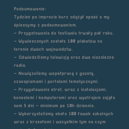
Podsumowanie:
Tydzień po imprezie kurz zdążył opaść a my
śpieszymy z podsumowaniem.
– Przygotowania do festiwalu trwały pół roku.
– Wywieszonych zostało 100 plakatów na
terenie dwóch województw.
– Odwiedziliśmy telewizję oraz dwa niezależne
radia.
– Nawiązaliśmy współpracę z gazetą,
czasopismami i portalami tematycznymi.
– Przygotowanie stref, wraz z instalacjami,
konsolami i komputerami oraz wystrojem zajęło
nam 5 dni – minimum po 10h dziennie.
– Wykorzystaliśmy około 100 ławek szkolnych
wraz z krzesłami i wszystkim tym na czym