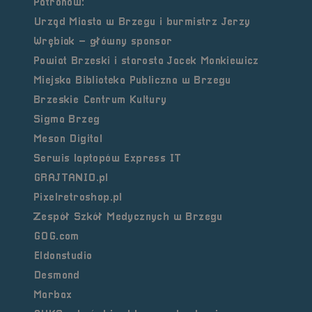
Patronów:
Urząd Miasta w Brzegu
i burmistrz Jerzy
Wrębiak – główny sponsor
Powiat Brzeski i starosta Jacek Monkiewicz
Miejska Biblioteka Publiczna w Brzegu
Brzeskie Centrum Kultury
Sigma Brzeg
Meson Digital
Serwis laptopów Express IT
GRAJTANIO.pl
Pixelretroshop.pl
Zespół Szkół Medycznych w Brzegu
GOG.com
Eldonstudio
Desmond
Marbax