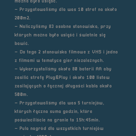
można było usiąść.
– Przygotowaliśmy dla was 10 stref na około
200m2.
– Naliczyliśmy 83 osobne stanowiska, przy
których można było usiąść i świetnie się
bawić.
– Do tego 2 stanowiska filmowe z VHS i jedno
z filmami w tematyce gier niezależnych.
– Wykorzystaliśmy około 80 baterii AA aby
zasilić strefę Plug&Play i około 100 listew
zasilających o łącznej długości kabla około
500m.
– Przygotowaliśmy dla was 5 turniejów,
których łączna suma godzin, które
poświeciliście na granie to 15h:45min.
– Pula nagród dla wszystkich turniejów