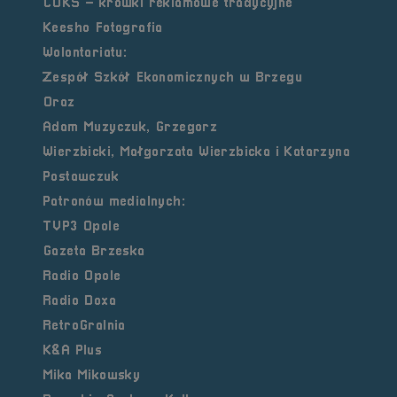
CUKS – krówki reklamowe tradycyjne
Keesho Fotografia
Wolontariatu:
Zespół Szkół Ekonomicznych w Brzegu
Oraz
Adam Muzyczuk
, Grzegorz
Wierzbicki,
Małgorzata Wierzbicka
i
Katarzyna
Postawczuk
Patronów medialnych:
TVP3 Opole
Gazeta Brzeska
Radio Opole
Radio Doxa
RetroGralnia
K&A Plus
Mika Mikowsky