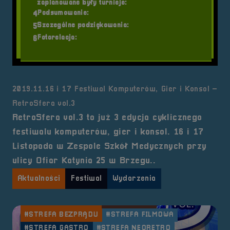
zaplanowane były turnieje:
Podsumowanie:
4
Szczególne podziękowania:
5
Fotorelacja:
6
2019.11.16 i 17 Festiwal Komputerów, Gier i Konsol –
RetroSfera vol.3
RetroSfera vol.3 to już 3 edycja cyklicznego
Tagi:
#ATRAKCJE
#BRZEG
#FESTIWAL GIER
festiwalu komputerów, gier i konsol. 16 i 17
#FESTIWAL KOMPUTERÓW
#FESTIWAL KONSOL
Listopada w Zespole Szkół Medycznych przy
#FITS
#GOŚCIE SPECJALNI
#GRY PLANSZOWE
ulicy Ofiar Katynia 25 w Brzegu..
#HISTORIA GIER
#MEDIA
#PATRONI
#QUAKE III
#RETRO BAZAR
#RETRO GAMING
Aktualności
Festiwal
Wydarzenia
#RETROSFERA VOL.3
#RIVERRAID
#STREET FIGHTER II
#STREFA 18+
#STREFA BEZPRĄDU
#STREFA FILMOWA
#STREFA GASTRO
#STREFA NEORETRO