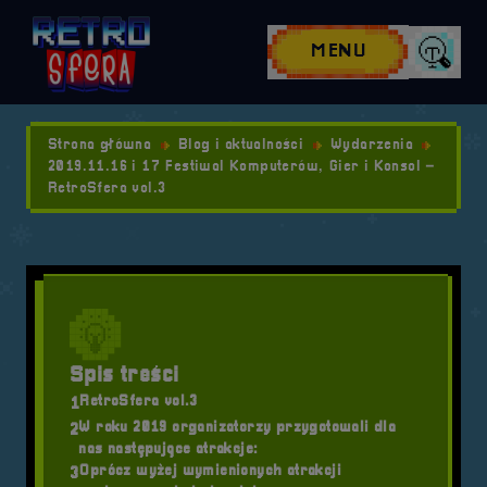
Przejdź do nawigacji
Przejdź do stopki
Przejdź do treści
MENU
Wyszuk
Strona główna
Blog i aktualności
Wydarzenia
2019.11.16 i 17 Festiwal Komputerów, Gier i Konsol –
RetroSfera vol.3
Spis treści
RetroSfera vol.3
1
W roku 2019 organizatorzy przygotowali dla
2
nas następujące atrakcje:
Oprócz wyżej wymienionych atrakcji
3