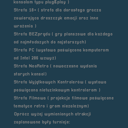
konsolom typu plug&play )
Strefa 18+ ( strefa dla dorosłego gracza
zawierająca dreszczyk emocji oraz inne
wrażenia )
Strefa BEZprądu ( gry planszowe dla każdego
od najmłodszych do najstarszych)
Strefa PC (wystawa poświęcona komputerom
od Intel 286 wzwyż)
Strefa NeoRetro ( nowoczesne wydania
starych konsol)
Strefa Wyjątkowych Kontrolerów ( wystawa
poświęcona nietuzinkowym kontrolerom )
Strefa Filmowa ( projekcje filmowe poświęcone
tematyce retro i grom niezależnym)
Oprócz wyżej wymienionych atrakcji
zaplanowane były turnieje: