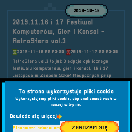
2019-10-16
2019.11.16 i 17 Festiwal
Komputerów, Gier i Konsol -
RetroSfera vol.3
2019-11-16 00:00:00
2019-11-17 00:00:00
RetroSfera vol.3 to już 3 edycja cyklicznego
festiwalu komputerów, gier i konsol. 16 i 17
Listopada w Zespole Szkół Medycznych przy
ulicy Ofiar Katynia 25 w Brzegu..
Ta strona wykorzystuje pliki cookie
Kategorie wpisu:
Aktualności
Festiwal
Wydarzenia
Wykorzystujemy pliki cookie, aby analizować ruch w
Tagi:
#ATRAKCJE
#BRZEG
#FESTIWAL GIER
naszej witrynie.
#FESTIWAL KOMPUTERÓW
#FESTIWAL KONSOL
#FITS
Dowiedz się więcej
#GOŚCIE SPECJALNI
#GRY PLANSZOWE
#HISTORIA GIER
#MEDIA
#PATRONI
#QUAKE III
ZGADZAM SIĘ
Stanowczo odmawiam
#RETRO BAZAR
#RETRO GAMING