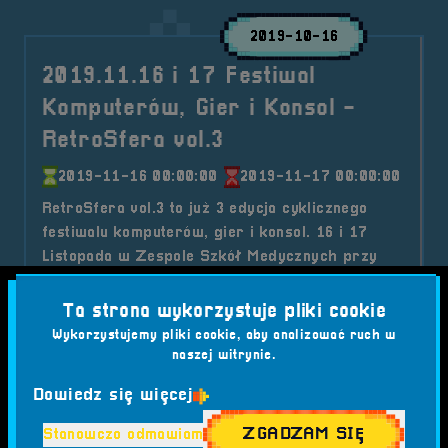
2019-10-16
2019.11.16 i 17 Festiwal
Komputerów, Gier i Konsol -
RetroSfera vol.3
2019-11-16 00:00:00
2019-11-17 00:00:00
RetroSfera vol.3 to już 3 edycja cyklicznego
festiwalu komputerów, gier i konsol. 16 i 17
Listopada w Zespole Szkół Medycznych przy
ulicy Ofiar Katynia 25 w Brzegu..
Ta strona wykorzystuje pliki cookie
Kategorie wpisu:
Aktualności
Festiwal
Wydarzenia
Wykorzystujemy pliki cookie, aby analizować ruch w
Tagi:
#ATRAKCJE
#BRZEG
#FESTIWAL GIER
naszej witrynie.
#FESTIWAL KOMPUTERÓW
#FESTIWAL KONSOL
#FITS
Dowiedz się więcej
#GOŚCIE SPECJALNI
#GRY PLANSZOWE
#HISTORIA GIER
#MEDIA
#PATRONI
#QUAKE III
ZGADZAM SIĘ
Stanowczo odmawiam
#RETRO BAZAR
#RETRO GAMING