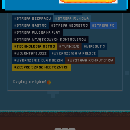
#RETROSFERA VOL.3
#RIVERRAID
#STREET FIGHTER II
#STREFA 18+
#STREFA BEZPRĄDU
#STREFA FILMOWA
#STREFA GASTRO
#STREFA NEORETRO
#STREFA PC
#STREFA PLUG&AMP;PLAY
#STREFA WYJĄTKOWYCH KONTROLERÓW
#TECHNOLOGIA RETRO
#TURNIEJE
#WIPEOUT 3
#WOLONTARIUSZE
#WYDARZENIA W POLSCE
#WYDARZENIE DLA RODZIN
#WYSTAWA KOMPUTERÓW
#ZESPÓŁ SZKÓŁ MEDYCZNYCH
o tytule 2019.11.16 i 17 Festiwal
Czytaj artykuł
Stopka serwisu