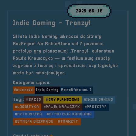
2025-08-10
Indie Gaming - Tranzyt
Strefa Indie Gaming wkracza do Strefy
BezPrądu! Na RetroSfera vol.7 poznacie
prototyp gry planszowej „Tranzyt” autorstwa
Pawła Krawczyka — w festiwalową sobotę
zagracie z twórcą i sprawdzicie, czy logistyka
może być emocjonująca.
Kategorie wpisu:
Aktualności
Indie Gaming
RetroSfera vol. 7
Tagi:
#BRZEG
#GRY PLANSZOWE
#INDIE GAMING
#LOGISTYKA
#PAWEŁ KRAWCZYK
#PROTOTYP
#RETROSFERA
#STRATEGIA KARCIANA
#STREFA BEZPRĄDU
#TRANZYT