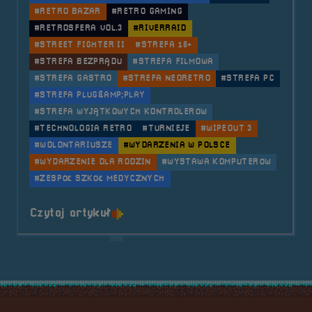
#RETRO BAZAR
#RETRO GAMING
#RETROSFERA VOL.3
#RIVERRAID
#STREET FIGHTER II
#STREFA 18+
#STREFA BEZPRĄDU
#STREFA FILMOWA
#STREFA GASTRO
#STREFA NEORETRO
#STREFA PC
#STREFA PLUG&AMP;PLAY
#STREFA WYJĄTKOWYCH KONTROLERÓW
#TECHNOLOGIA RETRO
#TURNIEJE
#WIPEOUT 3
#WOLONTARIUSZE
#WYDARZENIA W POLSCE
#WYDARZENIE DLA RODZIN
#WYSTAWA KOMPUTERÓW
#ZESPÓŁ SZKÓŁ MEDYCZNYCH
o tytule 2019.11.16 i 17 Festiwal
Czytaj artykuł