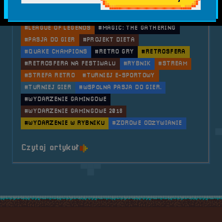
#GRY PLANSZOWE
#GRY RETRO
#HALA MOSIR
#HEARTHSTONE
#KULTURA GIER
#LEAGUE OF LEGENDS
#MAGIC: THE GATHERING
#PASJA DO GIER
#PROJEKT DIETA
#QUAKE CHAMPIONS
#RETRO GRY
#RETROSFERA
#RETROSFERA NA FESTIWALU
#RYBNIK
#STREAM
#STREFA RETRO
#TURNIEJ E-SPORTOWY
#TURNIEJ GIER
#WSPÓLNA PASJA DO GIER.
#WYDARZENIE GAMINGOWE
#WYDARZENIE GAMINGOWE 2018
#WYDARZENIE W RYBNIKU
#ZDROWE ODŻYWIANIE
o tytule 2018.11.10-11 Mobilna 
Czytaj artykuł