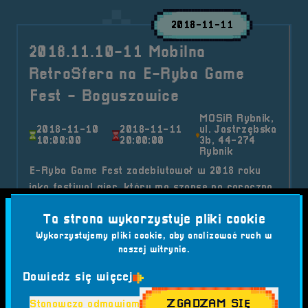
2018-11-11
2018.11.10-11 Mobilna
RetroSfera na E-Ryba Game
Fest - Boguszowice
MOSiR Rybnik,
2018-11-10
2018-11-11
ul. Jastrzębska
10:00:00
20:00:00
3b, 44-274
Rybnik
E-Ryba Game Fest zadebiutował w 2018 roku
jako festiwal gier, który ma szansę na coroczną
kontynuację, przyciągając najlepszych graczy i
Ta strona wykorzystuje pliki cookie
pasjonatów gier z całej Polski.
Wykorzystujemy pliki cookie, aby analizować ruch w
Kategorie wpisu:
naszej witrynie.
Aktualności
Mobilna RetroSfera
Wydarzenia
Dowiedz się więcej
Tagi:
#E-RYBA GAME FEST
#E-SPORT
#FESTIWAL GIER
#FIFA 19
#FORTNITE
ZGADZAM SIĘ
Stanowczo odmawiam