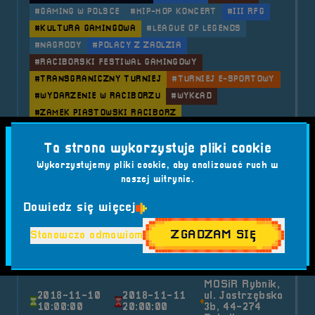
#GAMING W POLSCE
#HIP-HOP KONCERT
#III RFG
#KULTURA GAMINGOWA
#LEAGUE OF LEGENDS
#NAGRODY
#POLACY Z ZAOLZIA
#RACIBORSKI FESTIWAL GAMINGOWY
#TRANSGRANICZNY TURNIEJ
#TURNIEJ E-SPORTOWY
#WYDARZENIE W RACIBORZU
#WYKŁAD
#ZAMEK PIASTOWSKI RACIBÓRZ
o tytule 2022.07.02 i 03 Mobilna
Czytaj artykuł
Ta strona wykorzystuje pliki cookie
Wykorzystujemy pliki cookie, aby analizować ruch w
naszej witrynie.
2018-11-11
Dowiedz się więcej
2018.11.10-11 Mobilna
ZGADZAM SIĘ
Stanowczo odmawiam
RetroSfera na E-Ryba Game
Fest - Boguszowice
MOSiR Rybnik,
2018-11-10
2018-11-11
ul. Jastrzębska
10:00:00
20:00:00
3b, 44-274