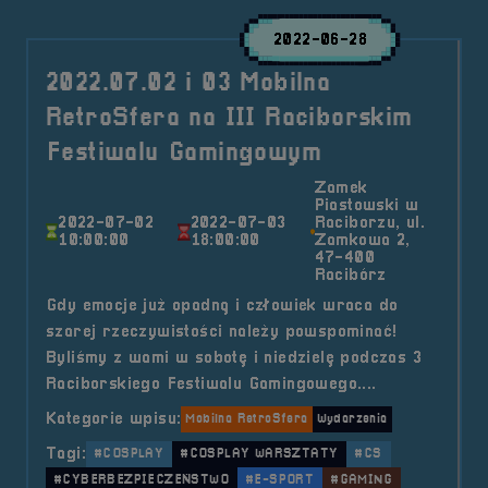
2022-06-28
2022.07.02 i 03 Mobilna
RetroSfera na III Raciborskim
Festiwalu Gamingowym
Zamek
Piastowski w
2022-07-02
2022-07-03
Raciborzu, ul.
10:00:00
18:00:00
Zamkowa 2,
47-400
Racibórz
Gdy emocje już opadną i człowiek wraca do
szarej rzeczywistości należy powspominać!
Byliśmy z wami w sobotę i niedzielę podczas 3
Raciborskiego Festiwalu Gamingowego....
Kategorie wpisu:
Mobilna RetroSfera
Wydarzenia
Tagi:
#COSPLAY
#COSPLAY WARSZTATY
#CS
#CYBERBEZPIECZEŃSTWO
#E-SPORT
#GAMING