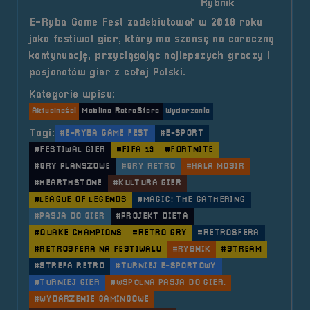
Rybnik
E-Ryba Game Fest zadebiutował w 2018 roku
jako festiwal gier, który ma szansę na coroczną
kontynuację, przyciągając najlepszych graczy i
pasjonatów gier z całej Polski.
Kategorie wpisu:
Aktualności
Mobilna RetroSfera
Wydarzenia
Tagi:
#E-RYBA GAME FEST
#E-SPORT
#FESTIWAL GIER
#FIFA 19
#FORTNITE
#GRY PLANSZOWE
#GRY RETRO
#HALA MOSIR
#HEARTHSTONE
#KULTURA GIER
#LEAGUE OF LEGENDS
#MAGIC: THE GATHERING
#PASJA DO GIER
#PROJEKT DIETA
#QUAKE CHAMPIONS
#RETRO GRY
#RETROSFERA
#RETROSFERA NA FESTIWALU
#RYBNIK
#STREAM
#STREFA RETRO
#TURNIEJ E-SPORTOWY
#TURNIEJ GIER
#WSPÓLNA PASJA DO GIER.
#WYDARZENIE GAMINGOWE