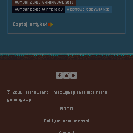
#WYDARZENIE GAMINGOWE 2018
#WYDARZENIE W RYBNIKU
#ZDROWE ODŻYWIANIE
o tytule 2018.11.10-11 Mobilna 
Czytaj artykuł
Stopka serwisu
© 2026 RetroSfera | niezwykły festiwal retro
gamingowy
RODO
Polityka prywatności
Kontakt