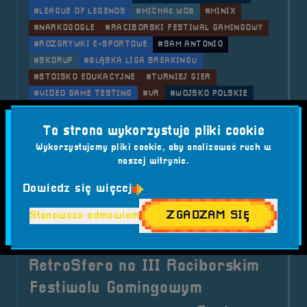
#LEAGUE OF LEGENDS
#MICHAŁ WOŚ
#MINIX
#NARKOGOGLE
#RACIBORSKI FESTIWAL GAMINGOWY
#ROZGRYWKI E-SPORTOWE
#SAM ANTONIO
#SKORUP
#ŚLĄSKA LIGA BREAKINGU
#STOISKO EDUKACYJNE
#TURNIEJ GIER
#VIDEO GAME TESTING
#VR
#WOJSKO POLSKIE
#WYDARZENIE GAMINGOWE RACIBÓRZ
#WYKŁAD O CYBERBEZPIECZEŃSTWIE
Ta strona wykorzystuje pliki cookie
#ZAMEK PIASTOWSKI RACIBÓRZ
Wykorzystujemy pliki cookie, aby analizować ruch w
naszej witrynie.
o tytule 2023.05.26-28 Mobilna R
Czytaj artykuł
Dowiedz się więcej
ZGADZAM SIĘ
Stanowczo odmawiam
2022-06-28
2022.07.02 i 03 Mobilna
RetroSfera na III Raciborskim
Festiwalu Gamingowym