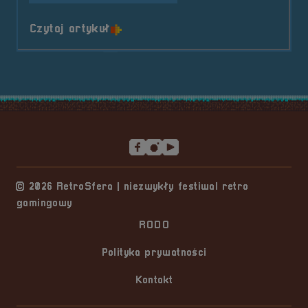
o tytule 2022.07.02 i 03 Mobilna
Czytaj artykuł
Stopka serwisu
© 2026 RetroSfera | niezwykły festiwal retro
gamingowy
RODO
Polityka prywatności
Kontakt