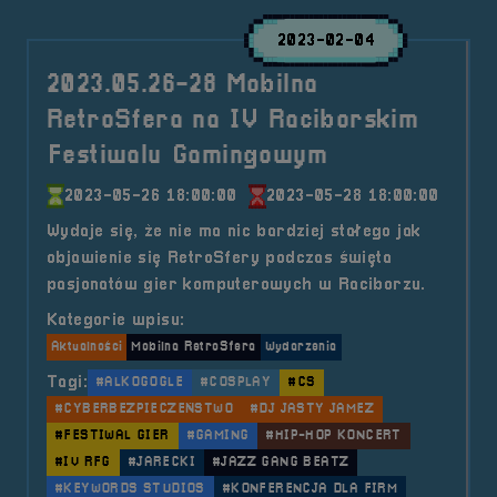
2023-02-04
2023.05.26-28 Mobilna
RetroSfera na IV Raciborskim
Festiwalu Gamingowym
2023-05-26 18:00:00
2023-05-28 18:00:00
Wydaje się, że nie ma nic bardziej stałego jak
objawienie się RetroSfery podczas święta
pasjonatów gier komputerowych w Raciborzu.
Kategorie wpisu:
Aktualności
Mobilna RetroSfera
Wydarzenia
Tagi:
#ALKOGOGLE
#COSPLAY
#CS
#CYBERBEZPIECZEŃSTWO
#DJ JASTY JAMEZ
#FESTIWAL GIER
#GAMING
#HIP-HOP KONCERT
#IV RFG
#JARECKI
#JAZZ GANG BEATZ
#KEYWORDS STUDIOS
#KONFERENCJA DLA FIRM