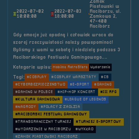
Zamek
Piastowski w
2022-07-02
2022-07-03
Raciborzu, ul.
10:00:00
18:00:00
Zamkowa 2,
47-400
Racibórz
Gdy emocje już opadną i człowiek wraca do
szarej rzeczywistości należy powspominać!
Byliśmy z wami w sobotę i niedzielę podczas 3
Raciborskiego Festiwalu Gamingowego....
Kategorie wpisu:
Mobilna RetroSfera
Wydarzenia
Tagi:
#COSPLAY
#COSPLAY WARSZTATY
#CS
#CYBERBEZPIECZEŃSTWO
#E-SPORT
#GAMING
#GAMING W POLSCE
#HIP-HOP KONCERT
#III RFG
#KULTURA GAMINGOWA
#LEAGUE OF LEGENDS
#NAGRODY
#POLACY Z ZAOLZIA
#RACIBORSKI FESTIWAL GAMINGOWY
#TRANSGRANICZNY TURNIEJ
#TURNIEJ E-SPORTOWY
#WYDARZENIE W RACIBORZU
#WYKŁAD
#ZAMEK PIASTOWSKI RACIBÓRZ