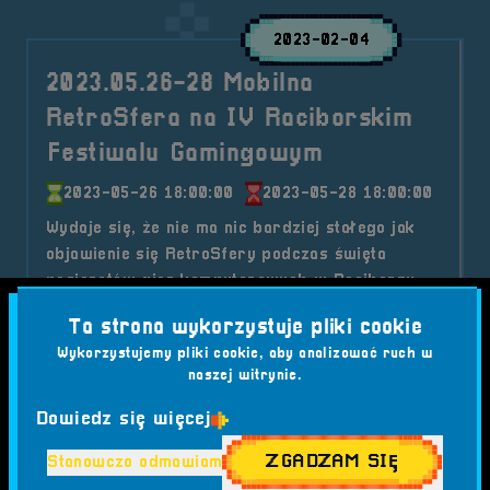
2023-02-04
2023.05.26-28 Mobilna
RetroSfera na IV Raciborskim
Festiwalu Gamingowym
2023-05-26 18:00:00
2023-05-28 18:00:00
Wydaje się, że nie ma nic bardziej stałego jak
objawienie się RetroSfery podczas święta
pasjonatów gier komputerowych w Raciborzu.
Kategorie wpisu:
Ta strona wykorzystuje pliki cookie
Aktualności
Mobilna RetroSfera
Wydarzenia
Wykorzystujemy pliki cookie, aby analizować ruch w
naszej witrynie.
Tagi:
#ALKOGOGLE
#COSPLAY
#CS
#CYBERBEZPIECZEŃSTWO
#DJ JASTY JAMEZ
Dowiedz się więcej
#FESTIWAL GIER
#GAMING
#HIP-HOP KONCERT
#IV RFG
#JARECKI
#JAZZ GANG BEATZ
ZGADZAM SIĘ
Stanowczo odmawiam
#KEYWORDS STUDIOS
#KONFERENCJA DLA FIRM