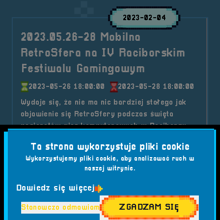
2023-02-04
2023.05.26-28 Mobilna
RetroSfera na IV Raciborskim
Festiwalu Gamingowym
2023-05-26 18:00:00
2023-05-28 18:00:00
Wydaje się, że nie ma nic bardziej stałego jak
objawienie się RetroSfery podczas święta
pasjonatów gier komputerowych w Raciborzu.
Kategorie wpisu:
Ta strona wykorzystuje pliki cookie
Aktualności
Mobilna RetroSfera
Wydarzenia
Wykorzystujemy pliki cookie, aby analizować ruch w
naszej witrynie.
Tagi:
#ALKOGOGLE
#COSPLAY
#CS
#CYBERBEZPIECZEŃSTWO
#DJ JASTY JAMEZ
Dowiedz się więcej
#FESTIWAL GIER
#GAMING
#HIP-HOP KONCERT
#IV RFG
#JARECKI
#JAZZ GANG BEATZ
ZGADZAM SIĘ
Stanowczo odmawiam
#KEYWORDS STUDIOS
#KONFERENCJA DLA FIRM