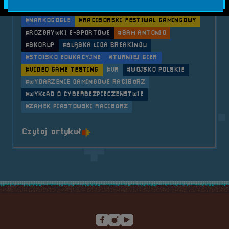
#LEAGUE OF LEGENDS
#MICHAŁ WOŚ
#MINIX
#NARKOGOGLE
#RACIBORSKI FESTIWAL GAMINGOWY
#ROZGRYWKI E-SPORTOWE
#SAM ANTONIO
#SKORUP
#ŚLĄSKA LIGA BREAKINGU
#STOISKO EDUKACYJNE
#TURNIEJ GIER
#VIDEO GAME TESTING
#VR
#WOJSKO POLSKIE
#WYDARZENIE GAMINGOWE RACIBÓRZ
#WYKŁAD O CYBERBEZPIECZEŃSTWIE
#ZAMEK PIASTOWSKI RACIBÓRZ
o tytule 2023.05.26-28 Mobilna R
Czytaj artykuł
Stopka serwisu