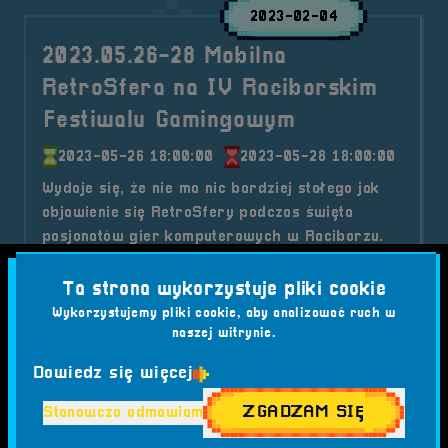
2023-02-04
2023.05.26-28 Mobilna
RetroSfera na IV Raciborskim
Festiwalu Gamingowym
2023-05-26 18:00:00
2023-05-28 18:00:00
Wydaje się, że nie ma nic bardziej stałego jak
objawienie się RetroSfery podczas święta
pasjonatów gier komputerowych w Raciborzu.
Kategorie wpisu:
Ta strona wykorzystuje pliki cookie
Aktualności
Mobilna RetroSfera
Wydarzenia
Wykorzystujemy pliki cookie, aby analizować ruch w
Tagi:
#ALKOGOGLE
#COSPLAY
#CS
naszej witrynie.
#CYBERBEZPIECZEŃSTWO
#DJ JASTY JAMEZ
Dowiedz się więcej
#FESTIWAL GIER
#GAMING
#HIP-HOP KONCERT
#IV RFG
#JARECKI
#JAZZ GANG BEATZ
ZGADZAM SIĘ
Stanowczo odmawiam
#KEYWORDS STUDIOS
#KONFERENCJA DLA FIRM
#LEAGUE OF LEGENDS
#MICHAŁ WOŚ
#MINIX