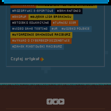
#NARKOGOGLE
#RACIBORSKI FESTIWAL GAMINGOWY
#ROZGRYWKI E-SPORTOWE
#SAM ANTONIO
#SKORUP
#ŚLĄSKA LIGA BREAKINGU
#STOISKO EDUKACYJNE
#TURNIEJ GIER
#VIDEO GAME TESTING
#VR
#WOJSKO POLSKIE
#WYDARZENIE GAMINGOWE RACIBÓRZ
#WYKŁAD O CYBERBEZPIECZEŃSTWIE
#ZAMEK PIASTOWSKI RACIBÓRZ
o tytule 2023.05.26-28 Mobilna R
Czytaj artykuł
Stopka serwisu