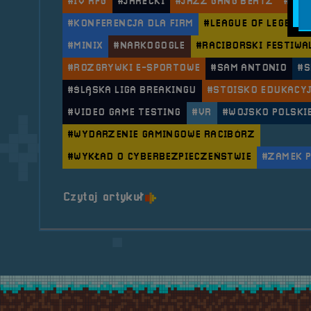
#IV RFG
#JARECKI
#JAZZ GANG BEATZ
#KEY
#KONFERENCJA DLA FIRM
#LEAGUE OF LEGENDS
#MINIX
#NARKOGOGLE
#RACIBORSKI FESTIWA
#ROZGRYWKI E-SPORTOWE
#SAM ANTONIO
#
#ŚLĄSKA LIGA BREAKINGU
#STOISKO EDUKACY
#VIDEO GAME TESTING
#VR
#WOJSKO POLSKI
#WYDARZENIE GAMINGOWE RACIBÓRZ
#WYKŁAD O CYBERBEZPIECZEŃSTWIE
#ZAMEK P
o tytule 2023.05.26-28 Mob
Czytaj artykuł