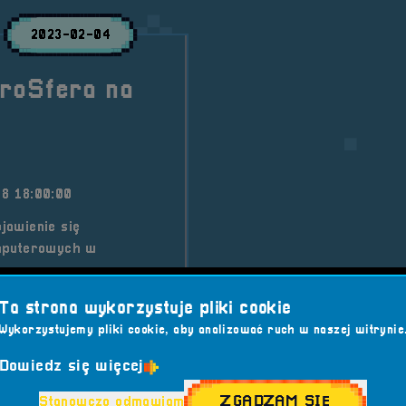
2023-02-04
troSfera na
8 18:00:00
bjawienie się
omputerowych w
Ta strona wykorzystuje pliki cookie
era
Wydarzenia
Wykorzystujemy pliki cookie, aby analizować ruch w naszej witrynie
ZPIECZEŃSTWO
Dowiedz się więcej
#HIP-HOP KONCERT
ZGADZAM SIĘ
Stanowczo odmawiam