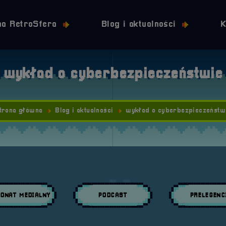
Przejdź do nawigacji
Przejdź do stopki
Przejdź do treści
na RetroSfera
Blog i aktualności
K
wykład o cyberbezpieczeństwie
trona główna
Blog i aktualności
wykład o cyberbezpieczeństw
ONAT MEDIALNY
PODCAST
PRELEGENC
daj wpisy w kategori:
Przeglądaj wpisy w kategori:
Przeglądaj wpisy w 