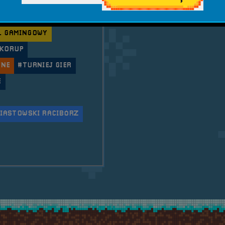
WORDS STUDIOS
#MICHAŁ WOŚ
L GAMINGOWY
SKORUP
JNE
#TURNIEJ GIER
E
IASTOWSKI RACIBÓRZ
ilna RetroSfera na IV Raciborskim Festiwalu Gaming