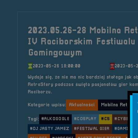
2023.05.26-28 Mobilna Re
IV Raciborskim Festiwalu
Gamingowym
2023-05-26 18:00:00
2023-05-2
Wydaje się, że nie ma nic bardziej stałego jak o
RetroSfery podczas święta pasjonatów gier k
Raciborzu.
Kategorie wpisu:
Aktualności
Mobilna RetroSf
Tagi:
#ALKOGOGLE
#COSPLAY
#CS
#CYBERBE
#DJ JASTY JAMEZ
#FESTIWAL GIER
#GAMING