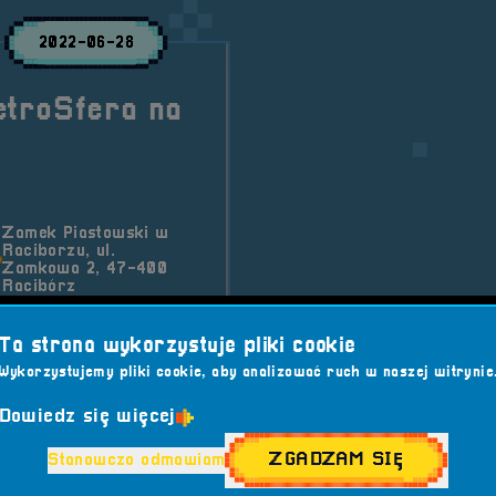
2022-06-28
etroSfera na
Zamek Piastowski w
Raciborzu, ul.
Zamkowa 2, 47-400
Racibórz
rej rzeczywistości
Ta strona wykorzystuje pliki cookie
niedzielę podczas 3
Wykorzystujemy pliki cookie, aby analizować ruch w naszej witrynie
Dowiedz się więcej
enia
ZGADZAM SIĘ
Stanowczo odmawiam