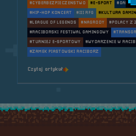
#CYBERBEZPIECZEŃSTWO
#E-SPORT
#GAMIN
#HIP-HOP KONCERT
#III RFG
#KULTURA GAMI
#LEAGUE OF LEGENDS
#NAGRODY
#POLACY Z 
#RACIBORSKI FESTIWAL GAMINGOWY
#TRANSGR
#TURNIEJ E-SPORTOWY
#WYDARZENIE W RACI
#ZAMEK PIASTOWSKI RACIBÓRZ
o tytule 2022.07.02 i 03 Mo
Czytaj artykuł