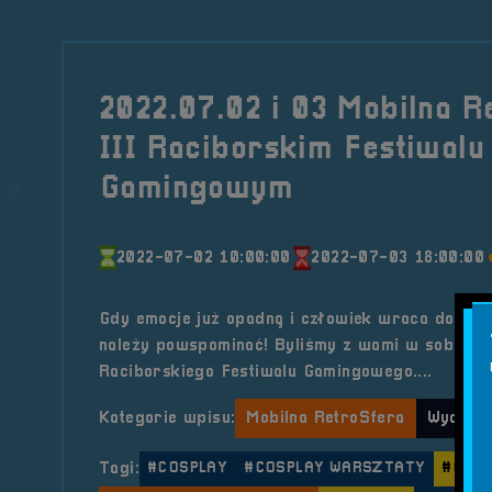
2022.07.02 i 03 Mobilna R
III Raciborskim Festiwalu
Gamingowym
2022-07-02 10:00:00
2022-07-03 18:00:00
Gdy emocje już opadną i człowiek wraca do sza
należy powspominać! Byliśmy z wami w sobotę i 
Raciborskiego Festiwalu Gamingowego....
Kategorie wpisu:
Mobilna RetroSfera
Wydarz
Tagi:
#COSPLAY
#COSPLAY WARSZTATY
#CS