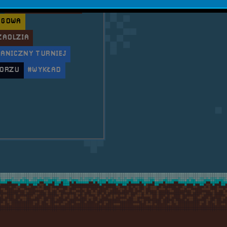
G
#GAMING W POLSCE
NGOWA
ZAOLZIA
ANICZNY TURNIEJ
BORZU
#WYKŁAD
bilna RetroSfera na III Raciborskim Festiwalu Gamin