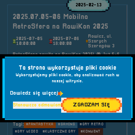
2025-02-13
2025.07.05-06 Mobilna
RetroSfera na RawiKon 2025
Rawicz, ul.
2025-07-05
2025-07-06
Szarych
10:00:00
18:00:00
Szeregów 3
RetroSfera zawita na RawiKon 2025! 🎮 Już 5-6
lipca w Rawiczu stworzymy Strefę Retro, gdzie
Ta strona wykorzystuje pliki cookie
będziecie mogli zagrać w kultowe klasyki, wziąć
Wykorzystujemy pliki cookie, aby analizować ruch w
udział w turniejach i poczuć magię dawnych lat
naszej witrynie.
gamingu. Nie przegapcie tej wyjątkowej okazji –
zapraszamy do świata retro gier na jednym z
Dowiedz się więcej
najbardziej klimatycznych konwentów fantastyki
ZGADZAM SIĘ
Stanowczo odmawiam
w Polsce! 🚀👾
Kategorie wpisu:
Aktualności
Mobilna RetroSfera
Tagi:
#FANTASTYKA
#GAMING
#GRY RETRO
#GRY WIDEO
#KLASYCZNE GRY
#KONWENT