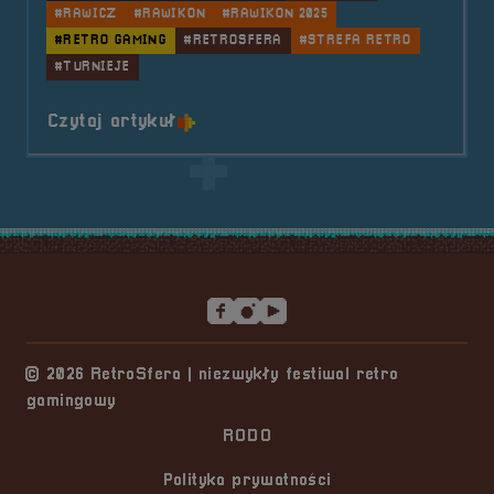
#RAWICZ
#RAWIKON
#RAWIKON 2025
#RETRO GAMING
#RETROSFERA
#STREFA RETRO
#TURNIEJE
o tytule 2025.07.05-06 Mobilna R
Czytaj artykuł
Stopka serwisu
© 2026 RetroSfera | niezwykły festiwal retro
gamingowy
RODO
Polityka prywatności