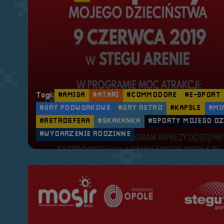
Tagi:
#AMIGA
#ATARI
#COMMODORE
#E-SPORT
#GRY PODWÓRKOWE
#GRY RETRO
#KAPSLE
#MI
#RETROSFERA
#SKAKANKA
#SPORTY MOJEGO DZ
#WYDARZENIE RODZINNE