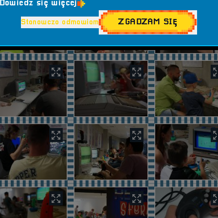
Dowiedz się więcej
ZGADZAM SIĘ
Stanowczo odmawiam