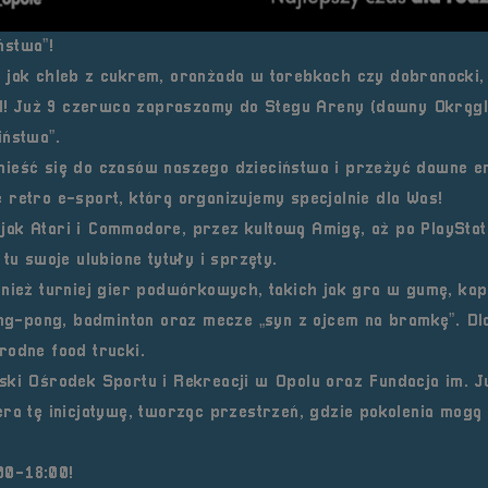
ństwa”!
 jak chleb z cukrem, oranżada w torebkach czy dobranocki,
wil! Już 9 czerwca zapraszamy do Stegu Areny (dawny Okrągl
iństwa”.
nieść się do czasów naszego dzieciństwa i przeżyć dawne e
 retro e-sport, którą organizujemy specjalnie dla Was!
ak Atari i Commodore, przez kultową Amigę, aż po PlayStat
tu swoje ulubione tytuły i sprzęty.
nież turniej gier podwórkowych, takich jak gra w gumę, kap
ing-pong, badminton oraz mecze „syn z ojcem na bramkę”. Dl
rodne food trucki.
ski Ośrodek Sportu i Rekreacji w Opolu oraz Fundacja im. Ju
ra tę inicjatywę, tworząc przestrzeń, gdzie pokolenia mogą
00-18:00!