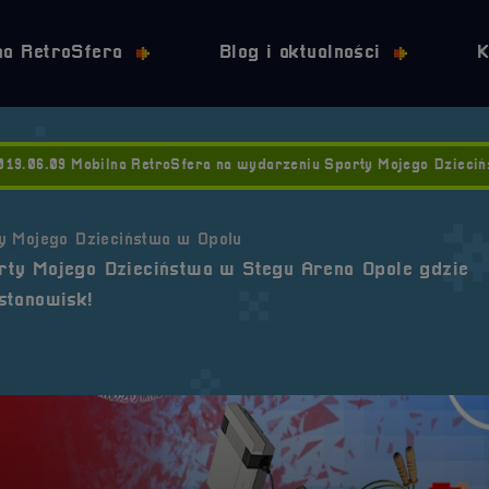
Przejdź do nawigacji
Przejdź do stopki
Przejdź do treści
na RetroSfera
Blog i aktualności
K
019.06.09 Mobilna RetroSfera na wydarzeniu Sporty Mojego Dzieci
y Mojego Dzieciństwa w Opolu
rty Mojego Dzieciństwa w Stegu Arena Opole gdzie
stanowisk!