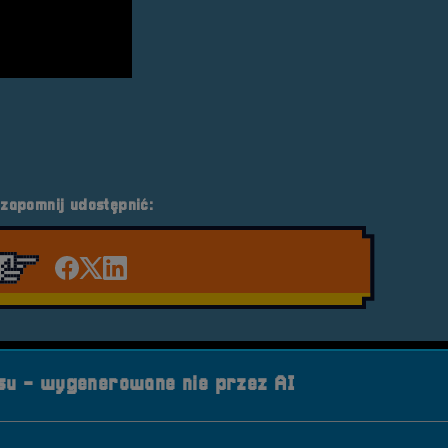
 zapomnij udostępnić:
Udostępnij na facebook'u
Udostępnij na Twiterze
Udostępnij na LinkedIn
u - wygenerowane nie przez AI