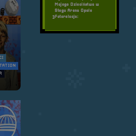
Mojego Dzieciństwa w
Stegu Arena Opole
Fotorelacja:
3
CI
TATION
R