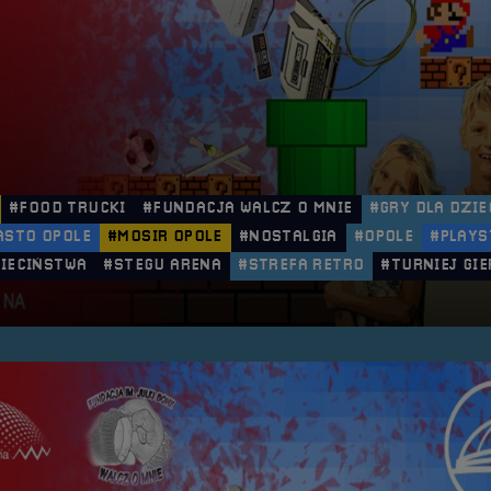
#FOOD TRUCKI
#FUNDACJA WALCZ O MNIE
#GRY DLA DZIE
ASTO OPOLE
#MOSIR OPOLE
#NOSTALGIA
#OPOLE
#PLAYS
IECIŃSTWA
#STEGU ARENA
#STREFA RETRO
#TURNIEJ GIE