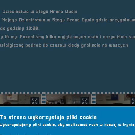
o Dzieciństwa w Stegu Arena Opole
 Mojego Dzieciństwa w Stegu Arena Opole gdzie przygotowa
 do godziny 18:00.
y tłumy. Poznaliśmy kilka wyjątkowych osób i oczywiście św
stalgiczną podróż do czasów kiedy graliście na waszych
Ta strona wykorzystuje pliki cookie
Wykorzystujemy pliki cookie, aby analizować ruch w naszej witrynie