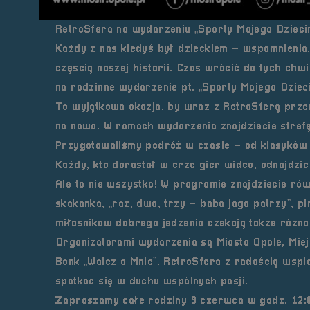
RetroSfera na wydarzeniu „Sporty Mojego Dzieci
Każdy z nas kiedyś był dzieckiem – wspomnienia,
częścią naszej historii. Czas wrócić do tych ch
na rodzinne wydarzenie pt. „Sporty Mojego Dziec
To wyjątkowa okazja, by wraz z RetroSferą prze
na nowo. W ramach wydarzenia znajdziecie strefę
Przygotowaliśmy podróż w czasie – od klasyków j
Każdy, kto dorastał w erze gier wideo, odnajdzie 
Ale to nie wszystko! W programie znajdziecie rów
skakanka, „raz, dwa, trzy – baba jaga patrzy”, p
miłośników dobrego jedzenia czekają także różno
Organizatorami wydarzenia są Miasto Opole, Miej
Bonk „Walcz o Mnie”. RetroSfera z radością wspie
spotkać się w duchu wspólnych pasji.
Zapraszamy całe rodziny 9 czerwca w godz. 12: