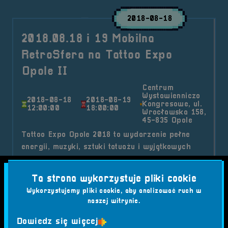
2018-08-18
2018.08.18 i 19 Mobilna
RetroSfera na Tattoo Expo
Opole II
Centrum
Wystawienniczo
2018-08-18
2018-08-19
Kongresowe, ul.
12:00:00
18:00:00
Wrocławska 158,
45-835 Opole
Tattoo Expo Opole 2018 to wydarzenie pełne
energii, muzyki, sztuki tatuażu i wyjątkowych
pokazów, które przyciągnęło tłumy – a wśród
atrakcji nie mogło zabraknąć RetroSfery!
Ta strona wykorzystuje pliki cookie
Kategorie wpisu:
Wykorzystujemy pliki cookie, aby analizować ruch w
Aktualności
Mobilna RetroSfera
Wydarzenia
naszej witrynie.
Tagi:
#AUTOMATY
#FLIPPERY
#FOODTRUCKI
Dowiedz się więcej