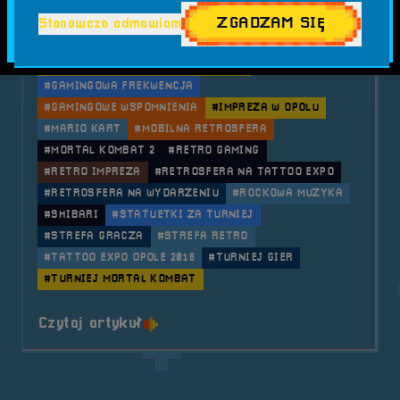
#GAMING DLA WSZYSTKICH
#GAMING EVENT
ZGADZAM SIĘ
Stanowczo odmawiam
#GAMING I TATUAŻE
#GAMING NA TATTOO EXPO
#GAMING W POLSCE
#GAMING W RÓŻNYCH POKOLENIACH
#GAMINGOWA FREKWENCJA
#GAMINGOWE WSPOMNIENIA
#IMPREZA W OPOLU
#MARIO KART
#MOBILNA RETROSFERA
#MORTAL KOMBAT 2
#RETRO GAMING
#RETRO IMPREZA
#RETROSFERA NA TATTOO EXPO
#RETROSFERA NA WYDARZENIU
#ROCKOWA MUZYKA
#SHIBARI
#STATUETKI ZA TURNIEJ
#STREFA GRACZA
#STREFA RETRO
#TATTOO EXPO OPOLE 2018
#TURNIEJ GIER
#TURNIEJ MORTAL KOMBAT
o tytule 2018.08.18 i 19 Mobilna 
Czytaj artykuł