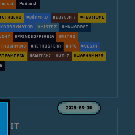
lności
Podcast
#CTHULHU
#D&AMP;D
#EDYCJA 7
#FESTIWAL
#KOORDYNATOR
#MISTRZ
#MKWADRAT
UCHY
#PRINCEOFPERSIA
#RETRO
ETROGAMING
#RETROSFERA
#RPG
#SESJA
STEAMDECK
#SWITCH2
#VOL7
#WARHAMMER
E
le Pogaduchy #10
2025-05-30
.
HAVIT