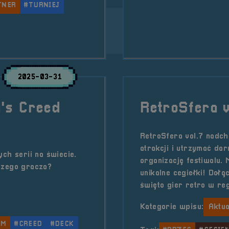
TNER
#TURNIEJ
1; Actina
2025-03-31
n's Creed
RetroSfera v
RetroSfera vol.7 nadch
atrakcji i utrzymać da
ch serii na świecie.
organizację festiwalu.
szego gracza?
unikalne cegiełki! Doł
święto gier retro w reg
Kategorie wpisu:
Aktua
UM
#CREED
#DECK