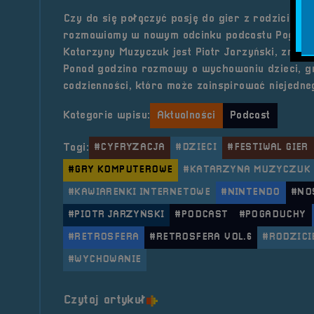
Czy da się połączyć pasję do gier z rodziciels
rozmawiamy w nowym odcinku podcastu Pogadu
Katarzyny Muzyczuk jest Piotr Jarzyński, znany w
Ponad godzina rozmowy o wychowaniu dzieci, g
codzienności, która może zainspirować niejedne
Kategorie wpisu:
Aktualności
Podcast
Tagi:
#CYFRYZACJA
#DZIECI
#FESTIWAL GIER
#GRY KOMPUTEROWE
#KATARZYNA MUZYCZUK
#KAWIARENKI INTERNETOWE
#NINTENDO
#NO
#PIOTR JARZYŃSKI
#PODCAST
#POGADUCHY
#RETROSFERA
#RETROSFERA VOL.6
#RODZICI
#WYCHOWANIE
o tytule Pogaduchy #9
Czytaj artykuł