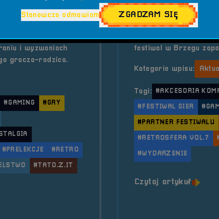
twem? O tym właśnie
Z radością informujemy
ZGADZAM SIĘ
Stanowczo odmawiam
chy! Gościem
dołącza HAVIT – międ
 sieci jako Tato.z.It.
komputerowych i gamin
raniu i wyzwaniach
festiwal w Brzegu zapo
go gracza-rodzica.
Kategorie wpisu:
Aktua
Tagi:
#AKCESORIA KOM
#GAMING
#GRY
#FESTIWAL GIER
#GA
#PARTNER FESTIWALU
STALGIA
#RETROSFERA VOL.7
#PRELEKCJE
#RETRO
#WYDARZENIE
ELSTWO
#TATO.Z.IT
o tytu
Czytaj artykuł