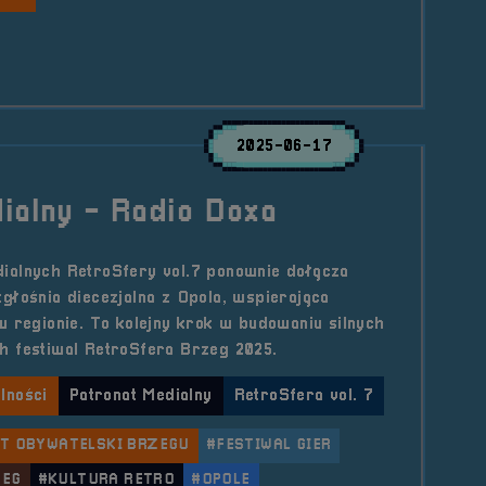
le Sponsor &#8211; Huzaro
2025-06-17
ialny - Radio Doxa
ialnych RetroSfery vol.7 ponownie dołącza
głośnia diecezjalna z Opola, wspierająca
w regionie. To kolejny krok w budowaniu silnych
h festiwal RetroSfera Brzeg 2025.
lności
Patronat Medialny
RetroSfera vol. 7
T OBYWATELSKI BRZEGU
#FESTIWAL GIER
ZEG
#KULTURA RETRO
#OPOLE