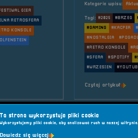
Kategorie wpisu:
Aktua
FESTIWAL GIER
Tagi:
#2025
#BRZEG
ILNA RETROSFERA
#GAMING
#KACPER
ETRO KONSOLE
#NOSTALGIA
#POGAD
OLFENSTEIN
#RETRO KONSOLE
#R
#SFERA
#SPOTIFY
#
#WRZESIEŃ
#YOUTUB
o tytu
Czytaj artykuł
2025-06-02
Ta strona wykorzystuje pliki cookie
Wykorzystujemy pliki cookie, aby analizować ruch w naszej witrynie
Sponsor - 
Dowiedz się więcej