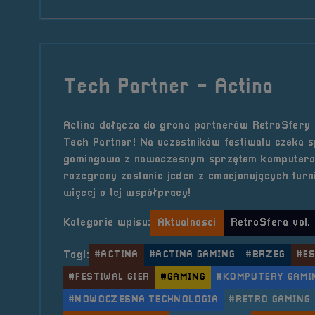
Tech Partner - Actina
Actina dołącza do grona partnerów RetroSfery vo
Tech Partner! Na uczestników festiwalu czeka s
gamingowa z nowoczesnym sprzętem komputero
rozegrany zostanie jeden z emocjonujących turn
więcej o tej współpracy!
Kategorie wpisu:
Aktualności
RetroSfera vol.
Tagi:
#ACTINA
#ACTINA GAMING
#BRZEG
#E
#FESTIWAL GIER
#GAMING
#KOMPUTERY GAMI
#NOWOCZESNA TECHNOLOGIA
#RETRO GAMING