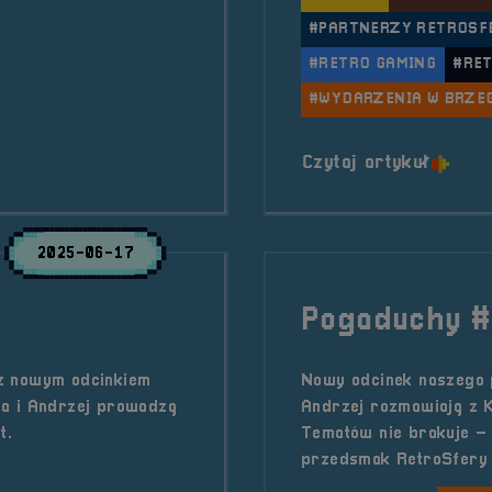
#PARTNERZY RETROSF
#RETRO GAMING
#RE
#WYDARZENIA W BRZE
o tytu
Czytaj artykuł
2025-06-17
Pogaduchy 
z nowym odcinkiem
Nowy odcinek naszego 
na i Andrzej prowadzą
Andrzej rozmawiają z
t.
Tematów nie brakuje –
przedsmak RetroSfery 