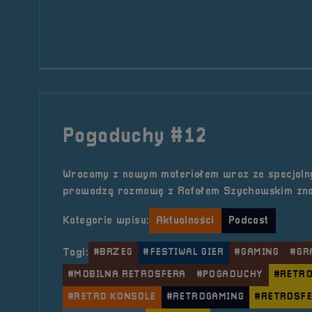
Pogaduchy #12
Wracamy z nowym materiałem wraz ze specjaln
prowadzą rozmowę z Rafałem Szychowskim zna
Kategorie wpisu:
Aktualności
Podcast
Tagi:
#BRZEG
#FESTIWAL GIER
#GAMING
#GR
#MOBILNA RETROSFERA
#POGADUCHY
#RETRO
#RETRO KONSOLE
#RETROGAMING
#RETROSF