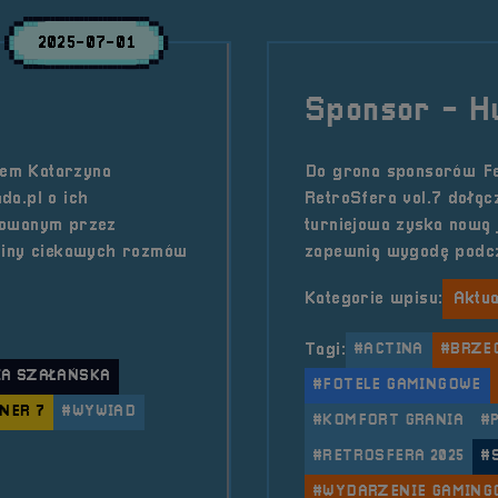
2025-07-01
Sponsor - H
zem Katarzyna
Do grona sponsorów Fe
da.pl o ich
RetroSfera vol.7 dołąc
nowanym przez
turniejowa zyska nową
dziny ciekawych rozmów
zapewnią wygodę podcz
Kategorie wpisu:
Aktua
Tagi:
#ACTINA
#BRZE
IA SZAŁAŃSKA
#FOTELE GAMINGOWE
NER 7
#WYWIAD
#KOMFORT GRANIA
#
#RETROSFERA 2025
#
#WYDARZENIE GAMING