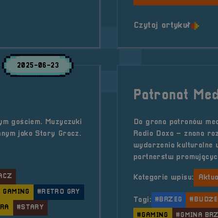
o tytu
Czytaj artykuł
2025-06-23
Patronat Med
ym gościem. Muzyczuki
Do grona patronów med
nym jako Stary Gracz.
Radio Doxa – znana roz
wydarzenia kulturalne 
partnerstw promującyc
ACZ
Kategorie wpisu:
Aktua
 GAMING
#RETRO GRY
Tagi:
#BRZEG
#BUDŻE
ERA
#STARY
#GAMING
#GMINA BR