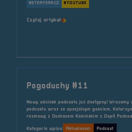
#STARYGRACZ
#YOUTUBE
o tytule Pogaduchy #12
Czytaj artykuł
Pogaduchy #11
Nowy odcinek podcastu już dostępny! Wracamy 
podcastu wraz ze specjalnym gościem. Katarzy
rozmowę z Damianem Kamińskim z Dapit Podcas
Kategorie wpisu:
Aktualności
Podcast