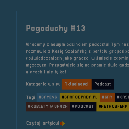
Pogaduchy #13
Wracamy z nowym odcinkiem podcastu! Tym ra
rozmawia z Kasią Szałańską z portalu grapodpa
doświadczeniach jako graczki w świecie zdomi
mężczyzn. Przygotujcie się na prawie dwie go
o grach i nie tylko!
Kategorie wpisu:
Aktualności
Podcast
Tagi:
#GAMING
#GRAPODPADA.PL
#GRY
#KAS
#KOBIETY W GRACH
#PODCAST
#RETROSFERA 
o tytule Pogaduchy #13
Czytaj artykuł