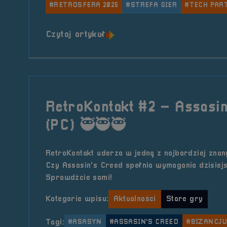
#RETROSFERA 2025
#STREFA GIER
#TECH PAR
o tytule Tech Partner &#821
Czytaj artykuł
RetroKontakt #2 – Assasi
(PC) 🥷🥷🥷
RetroKontakt uderza w jedną z najbardziej znany
Czy Assasin's Creed spełnia wymagania dzisiej
Sprawdźcie sami!
Kategorie wpisu:
Aktualności
Stare gry
Tagi:
#ASASYN
#ASSASIN'S CREED
#BIZANCJ