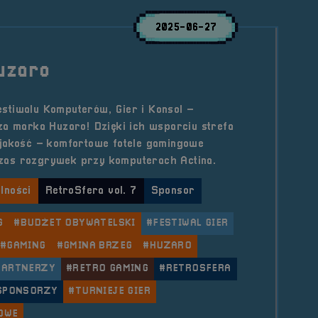
2025-06-27
uzaro
stiwalu Komputerów, Gier i Konsol –
za marka Huzaro! Dzięki ich wsparciu strefa
 jakość – komfortowe fotele gamingowe
as rozgrywek przy komputerach Actina.
lności
RetroSfera vol. 7
Sponsor
G
#BUDŻET OBYWATELSKI
#FESTIWAL GIER
#GAMING
#GMINA BRZEG
#HUZARO
PARTNERZY
#RETRO GAMING
#RETROSFERA
SPONSORZY
#TURNIEJE GIER
OWE