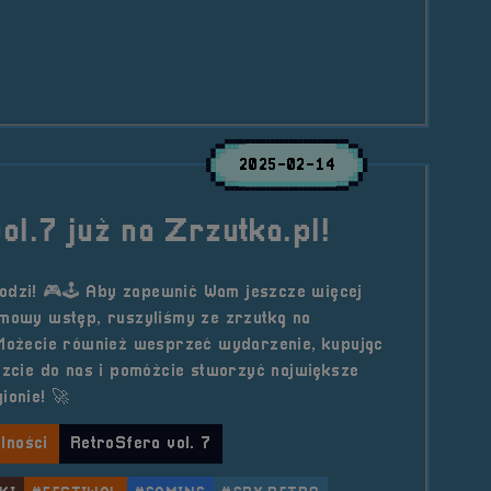
2025-02-14
ol.7 już na Zrzutka.pl!
odzi! 🎮🕹️ Aby zapewnić Wam jeszcze więcej
rmowy wstęp, ruszyliśmy ze zrzutką na
 Możecie również wesprzeć wydarzenie, kupując
ączcie do nas i pomóżcie stworzyć największe
ionie! 🚀
lności
RetroSfera vol. 7