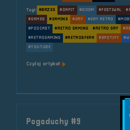
Tagi:
#BRZEG
#DAPIT
#DOOM
#FESTIWAL
#
#GAMES
#GAMING
#GRY
#GRY RETRO
#MOB
#PODCAST
#RETRO GAMING
#RETRO GRY
#R
#RETROGAMING
#RETROSFERA
#SPOTIFY
#W
#YOUTUBE
o tytule Pogaduchy #11
Czytaj artykuł
Pogaduchy #9