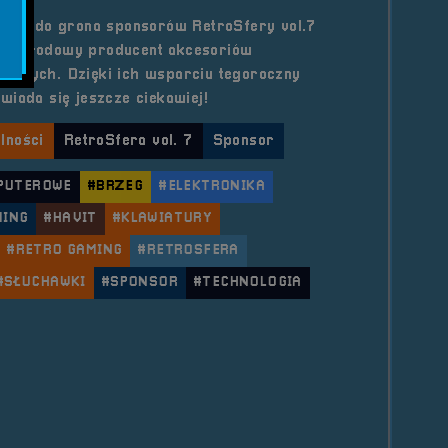
, że do grona sponsorów RetroSfery vol.7
zynarodowy producent akcesoriów
gowych. Dzięki ich wsparciu tegoroczny
wiada się jeszcze ciekawiej!
lności
RetroSfera vol. 7
Sponsor
PUTEROWE
#BRZEG
#ELEKTRONIKA
MING
#HAVIT
#KLAWIATURY
#RETRO GAMING
#RETROSFERA
#SŁUCHAWKI
#SPONSOR
#TECHNOLOGIA
le Sponsor &#8211; HAVIT