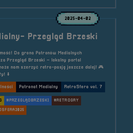
2025-04-02
ialny- Przegląd Brzeski
mość! Do grona Patronów Medialnych
cza Przegląd Brzeski – lokalny portal
może nam szerzyć retro-pasję jeszcze dalej! 🎮
y! ⬇️
lności
Patronat Medialny
RetroSfera vol. 7
G
#PRZEGLĄDBRZESKI
#RETROGRY
OSFERA2025
le Patronat Medialny- Przegląd Brzeski