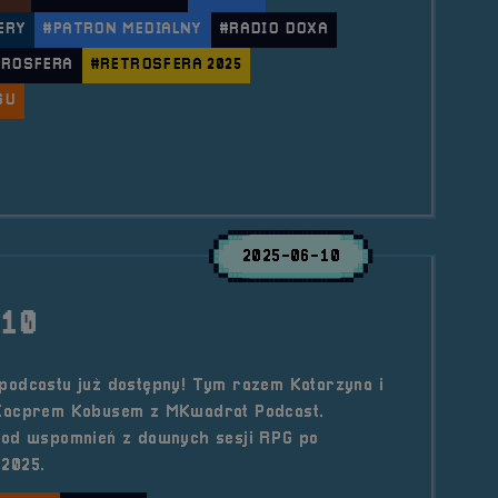
ERY
#PATRON MEDIALNY
#RADIO DOXA
TROSFERA
#RETROSFERA 2025
GU
le Patronat Medialny &#8211; Radio Doxa
2025-06-10
#10
podcastu już dostępny! Tym razem Katarzyna i
 Kacprem Kobusem z MKwadrat Podcast.
 od wspomnień z dawnych sesji RPG po
2025.