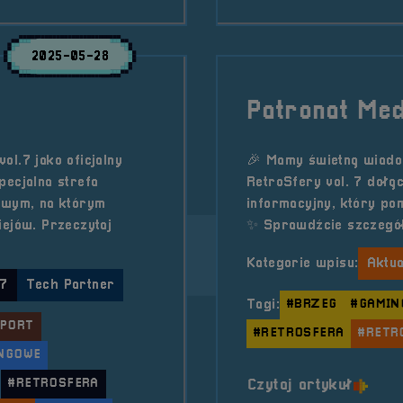
2025-05-28
Patronat Med
l.7 jako oficjalny
🎉 Mamy świetną wiado
pecjalna strefa
RetroSfery vol. 7 dołą
wym, na którym
informacyjny, który po
iejów. Przeczytaj
✨ Sprawdźcie szczegół
Kategorie wpisu:
Aktua
 7
Tech Partner
Tagi:
#BRZEG
#GAMIN
SPORT
#RETROSFERA
#RETR
NGOWE
o tytu
#RETROSFERA
Czytaj artykuł