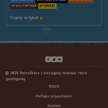
#RETROSFERA
#RETROSFERA 2025
#STREFA GIER
#TECH PARTNER
#TURNIEJ
o tytule Tech Partner &#8211; Act
Czytaj artykuł
Stopka serwisu
© 2026 RetroSfera | niezwykły festiwal retro
gamingowy
RODO
Polityka prywatności
Kontakt