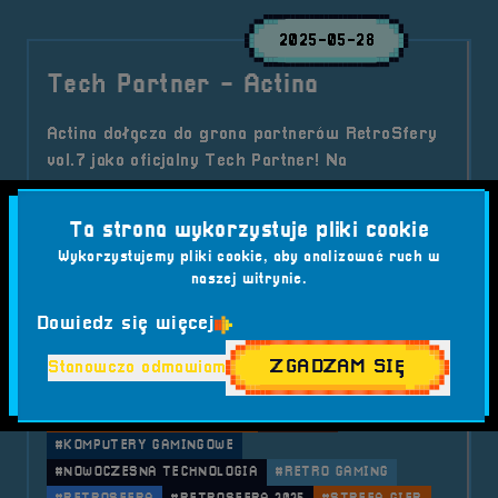
2025-05-28
Tech Partner - Actina
Actina dołącza do grona partnerów RetroSfery
vol.7 jako oficjalny Tech Partner! Na
uczestników festiwalu czeka specjalna strefa
gamingowa z nowoczesnym sprzętem
Ta strona wykorzystuje pliki cookie
komputerowym, na którym rozegrany zostanie
Wykorzystujemy pliki cookie, aby analizować ruch w
jeden z emocjonujących turniejów. Przeczytaj
naszej witrynie.
więcej o tej współpracy!
Dowiedz się więcej
Kategorie wpisu:
Aktualności
RetroSfera vol. 7
Tech Partner
ZGADZAM SIĘ
Stanowczo odmawiam
Tagi:
#ACTINA
#ACTINA GAMING
#BRZEG
#ESPORT
#FESTIWAL GIER
#GAMING
#KOMPUTERY GAMINGOWE
#NOWOCZESNA TECHNOLOGIA
#RETRO GAMING