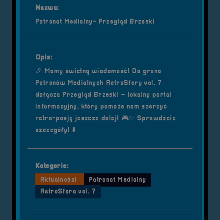
Nazwa:
Patronat Medialny- Przegląd Brzeski
Opis:
🎉 Mamy świetną wiadomość! Do grona
Patronów Medialnych RetroSfery vol. 7
dołącza Przegląd Brzeski – lokalny portal
informacyjny, który pomoże nam szerzyć
retro-pasję jeszcze dalej! 🎮✨ Sprawdźcie
szczegóły! ⬇️
Kategorie:
Aktualności
Patronat Medialny
RetroSfera vol. 7