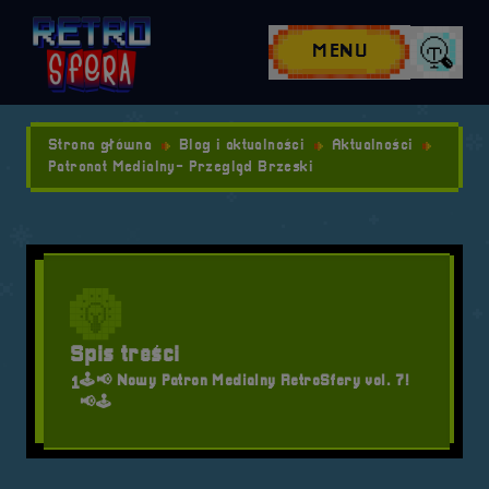
Przejdź do nawigacji
Przejdź do stopki
Przejdź do treści
MENU
Wyszuk
Strona główna
Blog i aktualności
Aktualności
Patronat Medialny- Przegląd Brzeski
Spis treści
🕹️📢 Nowy Patron Medialny RetroSfery vol. 7!
1
📢🕹️