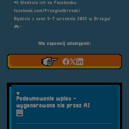
📲 Śledźcie ich na Facebooku:
facebook.com/Przegladbrzeski
Bądźcie z nami 5-7 września 2025 w Brzegu!
🎮✨
Nie zapomnij udostępnić:
Udostępnij na facebook'
Udostępnij na Twiter
Udostępnij na Link
Podsumowanie wpisu -
wygenerowane nie przez AI