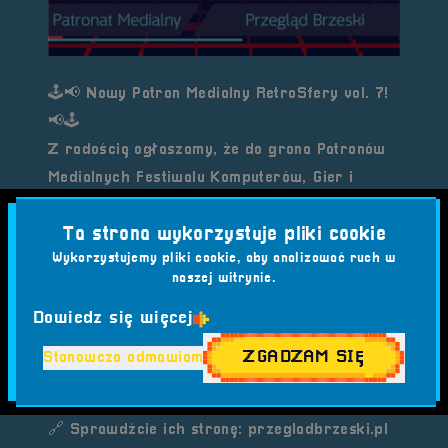
🕹️📢
Nowy Patron Medialny RetroSfery vol. 7!
📢🕹️
Z radością ogłaszamy, że do grona Patronów
Medialnych
Festiwalu Komputerów, Gier i
Konsol – RetroSfera vol. 7
dołącza
Przegląd
Ta strona wykorzystuje pliki cookie
Brzeski
! 🎉
Wykorzystujemy pliki cookie, aby analizować ruch w
To lokalny portal informacyjny, który
naszej witrynie.
dostarcza najświeższe wiadomości z powiatu
Dowiedz się więcej
brzeskiego – od wydarzeń kulturalnych po
sport i bezpieczeństwo publiczne. Dzięki ich
ZGADZAM SIĘ
Stanowczo odmawiam
wsparciu jeszcze więcej osób dowie się o
największym retro-wydarzeniu w regionie!
🔗 Sprawdźcie ich stronę:
przegladbrzeski.pl