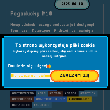
2025-06-10
Pogaduchy #10
Nowy odcinek naszego podcastu już dostępny!
Tym razem Katarzyna i Andrzej rozmawiają z
Kacprem Kobusem z MKwadrat Podcast.
Tematów nie brakuje – od wspomnień z dawnych
Ta strona wykorzystuje pliki cookie
sesji RPG po przedsmak RetroSfery 2025.
Wykorzystujemy pliki cookie, aby analizować ruch w
Kategorie wpisu:
naszej witrynie.
Aktualności
Podcast
Tagi:
#2025
#BRZEG
#CTHULHU
#D&AMP;D
Dowiedz się więcej
#EDYCJA 7
#FESTIWAL
#GAMING
#KACPER
ZGADZAM SIĘ
Stanowczo odmawiam
#KOORDYNATOR
#MISTRZ
#MKWADRAT
#NOSTALGIA
#POGADUCHY
#PRINCEOFPERSIA
#RETRO
#RETRO KONSOLE
#RETROGAMING
#RETROSFERA
#RPG
#SESJA
#SFERA
#SPOTIFY
#STEAMDECK
#SWITCH2
#VOL7
#WARHAMMER
#WRZESIEŃ
#YOUTUBE