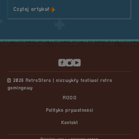
o tytule Pogaduchy #10
Czytaj artykuł
Stopka serwisu
© 2026 RetroSfera | niezwykły festiwal retro
gamingowy
RODO
Polityka prywatności
Kontakt