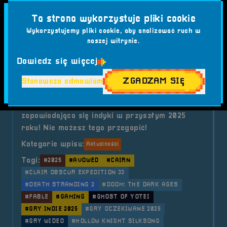
o tytule Pogaduchy #10
Czytaj artykuł
Ta strona wykorzystuje pliki cookie
Wykorzystujemy pliki cookie, aby analizować ruch w
naszej witrynie.
2024-12-31
Dowiedz się więcej
🦃 Indycze premiery w 2025
roku 🦃
ZGADZAM SIĘ
Stanowczo odmawiam
Gorące wieści prosto z kurnika: najciekawiej
zapowiadająca się indyki w przyszłym 2025
roku! Nie możesz tego przegapić!
Kategorie wpisu:
Aktualności
Tagi:
#2025
#AVOWED
#CAIRN
#CLAIR OBSCUR EXPEDITION 33
#DEATH STRANDING 2
#DOOM: THE DARK AGES
#FABLE
#GAMING
#GHOST OF YOTEI
#GRY INDIE 2025
#GRY OCZEKIWANE 2025
#GRY WIDEO
#HOLLOW KNIGHT SILKSONG