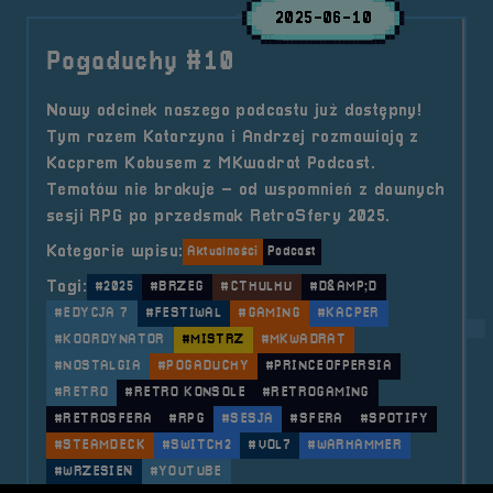
2025-06-10
Pogaduchy #10
Nowy odcinek naszego podcastu już dostępny!
Tym razem Katarzyna i Andrzej rozmawiają z
Kacprem Kobusem z MKwadrat Podcast.
Tematów nie brakuje – od wspomnień z dawnych
sesji RPG po przedsmak RetroSfery 2025.
Kategorie wpisu:
Aktualności
Podcast
Tagi:
#2025
#BRZEG
#CTHULHU
#D&AMP;D
#EDYCJA 7
#FESTIWAL
#GAMING
#KACPER
#KOORDYNATOR
#MISTRZ
#MKWADRAT
#NOSTALGIA
#POGADUCHY
#PRINCEOFPERSIA
#RETRO
#RETRO KONSOLE
#RETROGAMING
#RETROSFERA
#RPG
#SESJA
#SFERA
#SPOTIFY
#STEAMDECK
#SWITCH2
#VOL7
#WARHAMMER
#WRZESIEŃ
#YOUTUBE