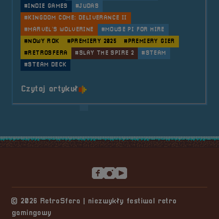
#INDIE GAMES
#JUDAS
#KINGDOM COME: DELIVERANCE II
#MARVEL’S WOLVERINE
#MOUSE PI FOR HIRE
#NOWY ROK
#PREMIERY 2025
#PREMIERY GIER
#RETROSFERA
#SLAY THE SPIRE 2
#STEAM
#STEAM DECK
o tytule 🦃 Indycze premiery w 2
Czytaj artykuł
Stopka serwisu
© 2026 RetroSfera | niezwykły festiwal retro
gamingowy