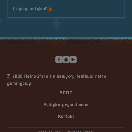
o tytule Pogaduchy #10
Czytaj artykuł
Stopka serwisu
© 2026 RetroSfera | niezwykły festiwal retro
gamingowy
RODO
Polityka prywatności
Kontakt