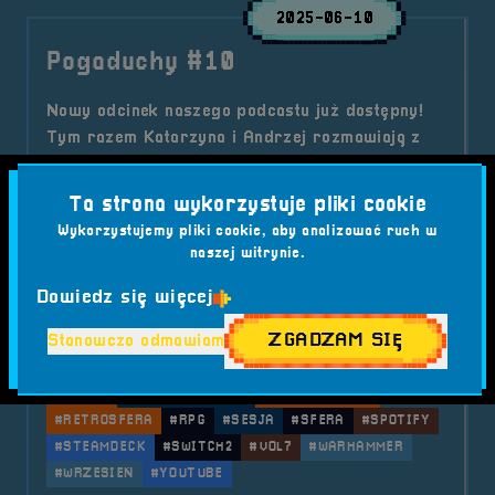
2025-06-10
Pogaduchy #10
Nowy odcinek naszego podcastu już dostępny!
Tym razem Katarzyna i Andrzej rozmawiają z
Kacprem Kobusem z MKwadrat Podcast.
Tematów nie brakuje – od wspomnień z dawnych
Ta strona wykorzystuje pliki cookie
sesji RPG po przedsmak RetroSfery 2025.
Wykorzystujemy pliki cookie, aby analizować ruch w
Kategorie wpisu:
naszej witrynie.
Aktualności
Podcast
Tagi:
#2025
#BRZEG
#CTHULHU
#D&AMP;D
Dowiedz się więcej
#EDYCJA 7
#FESTIWAL
#GAMING
#KACPER
ZGADZAM SIĘ
Stanowczo odmawiam
#KOORDYNATOR
#MISTRZ
#MKWADRAT
#NOSTALGIA
#POGADUCHY
#PRINCEOFPERSIA
#RETRO
#RETRO KONSOLE
#RETROGAMING
#RETROSFERA
#RPG
#SESJA
#SFERA
#SPOTIFY
#STEAMDECK
#SWITCH2
#VOL7
#WARHAMMER
#WRZESIEŃ
#YOUTUBE