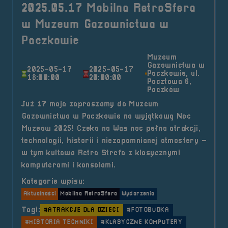
2025.05.17 Mobilna RetroSfera
w Muzeum Gazownictwa w
Paczkowie
Muzeum
Gazownictwa w
2025-05-17
2025-05-17
Paczkowie, ul.
18:00:00
20:00:00
Pocztowa 6,
Paczków
Już 17 maja zapraszamy do Muzeum
Gazownictwa w Paczkowie na wyjątkową Noc
Muzeów 2025! Czeka na Was noc pełna atrakcji,
technologii, historii i niezapomnianej atmosfery –
w tym kultowa Retro Strefa z klasycznymi
komputerami i konsolami.
Kategorie wpisu:
Aktualności
Mobilna RetroSfera
Wydarzenia
Tagi:
#ATRAKCJE DLA DZIECI
#FOTOBUDKA
#HISTORIA TECHNIKI
#KLASYCZNE KOMPUTERY