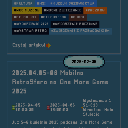
#KULTURA
#MSI
#MUZEUM GAZOWNICTWA
#NOC MUZEÓW
#NOCNE ZWIEDZANIE
#PACZKÓW
#RETRO GRY
#RETROSFERA
#RUREK
#WYDARZENIA 2025
#WYDARZENIE RODZINNE
#WYSTAWA RETRO
#ZWIEDZANIE Z PRZEWODNIKIEM
o tytule 2025.05.17 Mobilna Ret
Czytaj artykuł
2025-02-05
2025.04.05-06 Mobilna
RetroSfera na One More Game
2025
Wystawowa 1,
2025-04-05
2025-04-06
51-618
10:00:00
18:00:00
Wrocław, Hala
Stulecia
Już 5–6 kwietnia 2025 podczas One More Game