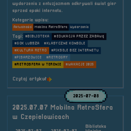
wydarzenia z entuzjazmem odkrywali świat gier
sprzed epoki internetu.
Kategorie wpisu:
Aktualności
Mobilna RetroSfera
Wydarzenia
Tagi:
#BIBLIOTEKA
#EDUKACJA PRZEZ ZABAWĘ
#GOK LUBSZA
#KLASYCZNE KONSOLE
#KULTURA RETRO
#PIKSELE BEZ INTERNETU
#PISARZOWICE
#RETROGRY
#RETROSFERA W TERENIE
#WAKACJE 2025
o tytule 2025.07.08 Mobilna Retr
Czytaj artykuł
2025-07-08
2025.07.07 Mobilna RetroSfera
w Czepielowicach
Biblioteka