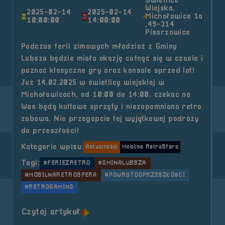
Świetlica
Wiejska,
2025-02-14
2025-02-14
Michałowice 1a
10:00:00
14:00:00
,49-314
Pisarzowice
Podczas ferii zimowych młodzież z Gminy
Lubsza będzie miała okazję cofnąć się w czasie i
poznać klasyczne gry oraz konsole sprzed lat!
Już 14.02.2025 w świetlicy wiejskiej w
Michałowicach, od 10:00 do 14:00, czekać na
Was będą kultowe sprzęty i niezapomniana retro
zabawa. Nie przegapcie tej wyjątkowej podróży
do przeszłości!
Kategorie wpisu:
Aktualności
Mobilna RetroSfera
Tagi:
#FERIEZRETRO
#GMINALUBSZA
#MOBILNARETROSFERA
#POWRÓTDOPRZESZŁOŚCI
#RETROGAMING
o tytule 2025.02.14 Mobilna Retr
Czytaj artykuł