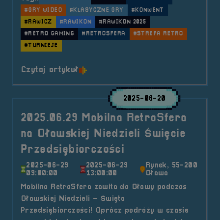
#GRY WIDEO
#KLASYCZNE GRY
#KONWENT
#RAWICZ
#RAWIKON
#RAWIKON 2025
#RETRO GAMING
#RETROSFERA
#STREFA RETRO
#TURNIEJE
o tytule 2025.07.05-06 Mobilna R
Czytaj artykuł
2025-06-20
2025.06.29 Mobilna RetroSfera
na Oławskiej Niedzieli Święcie
Przedsiębiorczości
2025-06-29
2025-06-29
Rynek, 55-200
09:00:00
13:00:00
Oława
Mobilna RetroSfera zawita do Oławy podczas
Oławskiej Niedzieli – Święta
Przedsiębiorczości! Oprócz podróży w czasie