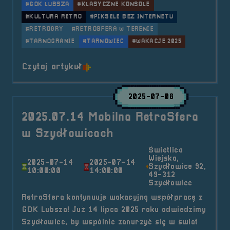
#GOK LUBSZA
#KLASYCZNE KONSOLE
#KULTURA RETRO
#PIKSELE BEZ INTERNETU
#RETROGRY
#RETROSFERA W TERENIE
#TARNOGRANIE
#TARNOWIEC
#WAKACJE 2025
o tytule 2025.07.15 Mobilna Retr
Czytaj artykuł
2025-07-08
2025.07.14 Mobilna RetroSfera
w Szydłowicach
Świetlica
Wiejska,
2025-07-14
2025-07-14
Szydłowice 92,
10:00:00
14:00:00
49-312
Szydłowice
RetroSfera kontynuuje wakacyjną współpracę z
GOK Lubsza! Już 14 lipca 2025 roku odwiedzimy
Szydłowice, by wspólnie zanurzyć się w świat