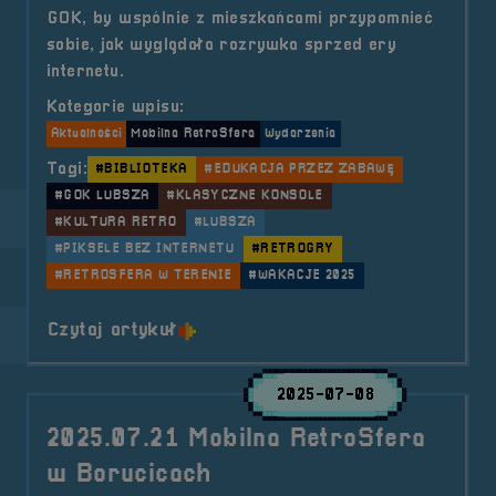
GOK, by wspólnie z mieszkańcami przypomnieć
sobie, jak wyglądała rozrywka sprzed ery
internetu.
Kategorie wpisu:
Aktualności
Mobilna RetroSfera
Wydarzenia
Tagi:
#BIBLIOTEKA
#EDUKACJA PRZEZ ZABAWĘ
#GOK LUBSZA
#KLASYCZNE KONSOLE
#KULTURA RETRO
#LUBSZA
#PIKSELE BEZ INTERNETU
#RETROGRY
#RETROSFERA W TERENIE
#WAKACJE 2025
o tytule 2025.07.22 Mobilna Retr
Czytaj artykuł
2025-07-08
2025.07.21 Mobilna RetroSfera
w Borucicach