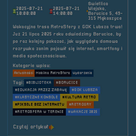
Świetlica
2025-07-21
2025-07-21
Wiejska,
10:00:00
14:00:00
Borucice 5, 49-
315 Mąkoszyce
Wakacyjna trasa RetroSfery z GOK Lubsza trwa!
Już 21 lipca 2025 roku odwiedzimy Borucice, by
po raz kolejny pokazać, jak wyglądała domowa
rozrywka zanim pojawił się internet, smartfony i
media społecznościowe.
Kategorie wpisu:
Aktualności
Mobilna RetroSfera
Wydarzenia
Tagi:
#BIBLIOTEKA
#BORUCICE
#EDUKACJA PRZEZ ZABAWĘ
#GOK LUBSZA
#KLASYCZNE KONSOLE
#KULTURA RETRO
#PIKSELE BEZ INTERNETU
#RETROGRY
#RETROSFERA W TERENIE
#WAKACJE 2025
o tytule 2025.07.21 Mobilna Retr
Czytaj artykuł