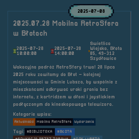
2025-07-08
2025.07.28 Mobilna RetroSfera
w Błotach
Świetlica
2025-07-28
2025-07-28
Wiejska, Błota
10:00:00
14:00:00
85, 49-312
Szydłowice
Wakacyjna podróż RetroSfery trwa! 28 lipca
2025 roku zawitamy do Błot – kolejnej
miejscowości w Gminie Lubsza, by wspólnie z
mieszkańcami odkrywać uroki grania bez
internetu, z kartridżem w dłoni i joystickiem
podłączonym do kineskopowego telewizora.
Kategorie wpisu:
Aktualności
Mobilna RetroSfera
Wydarzenia
Tagi:
#BIBLIOTEKA
#BŁOTA