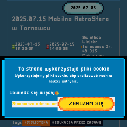
2025-07-08
2025.07.15 Mobilna RetroSfera
w Tarnowcu
Świetlica
Wiejska,
2025-07-15
2025-07-15
Tarnowiec 37,
10:00:00
14:00:00
49-315
Mąkoszyce
RetroSfera ponownie w trasie z GOK Lubsza!
Ta strona wykorzystuje pliki cookie
Już 15 lipca 2025 roku odwiedzimy Tarnowiec –
Wykorzystujemy pliki cookie, aby analizować ruch w
miejscowość znaną z festiwalu Tarnogranie. Tym
naszej witrynie.
razem zamiast sceny muzycznej, rozstawimy
retrostrefę pełną klasycznych gier i
Dowiedz się więcej
nostalgicznych wspomnień.
ZGADZAM SIĘ
Stanowczo odmawiam
Kategorie wpisu:
Aktualności
Mobilna RetroSfera
Wydarzenia
Tagi:
#BIBLIOTEKA
#EDUKACJA PRZEZ ZABAWĘ