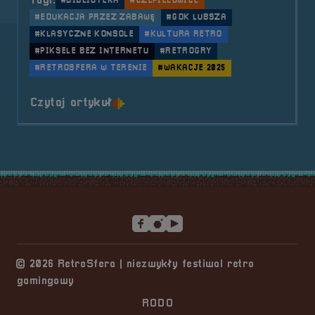
Tagi:
#BIBLIOTEKA
#CZEPIELOWICE
#EDUKACJA PRZEZ ZABAWĘ
#GOK LUBSZA
#KLASYCZNE KONSOLE
#KULTURA RETRO
#PIKSELE BEZ INTERNETU
#RETROGRY
#RETROSFERA W TERENIE
#WAKACJE 2025
o tytule 2025.07.07 Mobilna Retr
Czytaj artykuł
Stopka serwisu
© 2026 RetroSfera | niezwykły festiwal retro
gamingowy
RODO