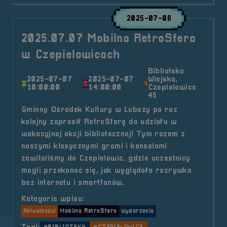
2025-07-08
2025.07.07 Mobilna RetroSfera
w Czepielowicach
Biblioteka
2025-07-07
2025-07-07
Wiejska,
10:00:00
14:00:00
Czepielowice
45
Gminny Ośrodek Kultury w Lubszy po raz
kolejny zaprosił RetroSferę do udziału w
wakacyjnej akcji bibliotecznej! Tym razem z
naszymi klasycznymi grami i konsolami
zawitaliśmy do Czepielowic, gdzie uczestnicy
mogli przekonać się, jak wyglądała rozrywka
bez internetu i smartfonów.
Kategorie wpisu:
Aktualności
Mobilna RetroSfera
Wydarzenia