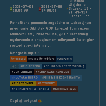
Świetlica
Wiejska, ul.
2025-07-08
2025-07-08
Brzeska 19 -
10:00:00
14:00:00
21, 49-314
Pisarzowice
RetroSfera ponownie zagościła w wakacyjnym
programie Bibliotek GOK Lubsza! Tym razem
odwiedziliśmy Pisarzowice, gdzie uczestnicy
wydarzenia z entuzjazmem odkrywali świat gier
sprzed epoki internetu.
Kategorie wpisu:
Aktualności
Mobilna RetroSfera
Wydarzenia
Tagi:
#BIBLIOTEKA
#EDUKACJA PRZEZ ZABAWĘ
#GOK LUBSZA
#KLASYCZNE KONSOLE
#KULTURA RETRO
#PIKSELE BEZ INTERNETU
#PISARZOWICE
#RETROGRY
#RETROSFERA W TERENIE
#WAKACJE 2025
o tytule 2025.07.08 Mobilna Retr
Czytaj artykuł