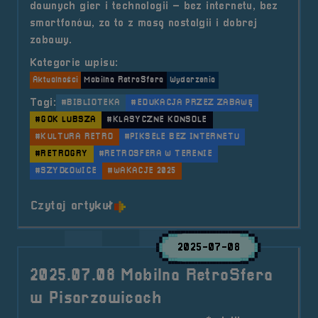
dawnych gier i technologii – bez internetu, bez
smartfonów, za to z masą nostalgii i dobrej
zabawy.
Kategorie wpisu:
Aktualności
Mobilna RetroSfera
Wydarzenia
Tagi:
#BIBLIOTEKA
#EDUKACJA PRZEZ ZABAWĘ
#GOK LUBSZA
#KLASYCZNE KONSOLE
#KULTURA RETRO
#PIKSELE BEZ INTERNETU
#RETROGRY
#RETROSFERA W TERENIE
#SZYDŁOWICE
#WAKACJE 2025
o tytule 2025.07.14 Mobilna Retr
Czytaj artykuł
2025-07-08
2025.07.08 Mobilna RetroSfera
w Pisarzowicach