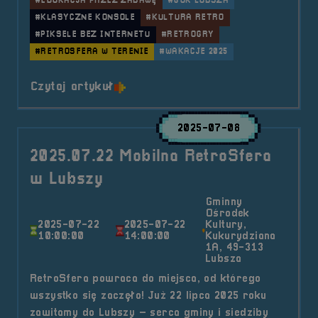
#EDUKACJA PRZEZ ZABAWĘ
#GOK LUBSZA
#KLASYCZNE KONSOLE
#KULTURA RETRO
#PIKSELE BEZ INTERNETU
#RETROGRY
#RETROSFERA W TERENIE
#WAKACJE 2025
o tytule 2025.07.28 Mobilna Retro
Czytaj artykuł
2025-07-08
2025.07.22 Mobilna RetroSfera
w Lubszy
Gminny
Ośrodek
2025-07-22
2025-07-22
Kultury,
10:00:00
14:00:00
Kukurydziana
1A, 49-313
Lubsza
RetroSfera powraca do miejsca, od którego
wszystko się zaczęło! Już 22 lipca 2025 roku
zawitamy do Lubszy – serca gminy i siedziby