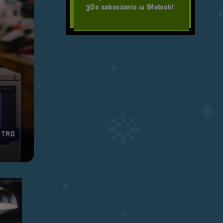
Do zobaczenia w Błotach!
3
ETRO