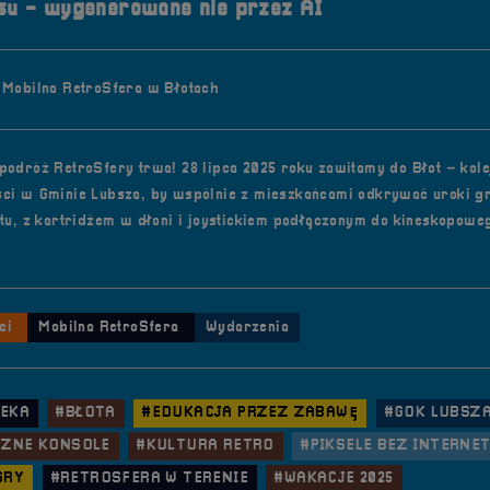
u - wygenerowane nie przez AI
 Mobilna RetroSfera w Błotach
podróż RetroSfery trwa! 28 lipca 2025 roku zawitamy do Błot – kole
ci w Gminie Lubsza, by wspólnie z mieszkańcami odkrywać uroki g
etu, z kartridżem w dłoni i joystickiem podłączonym do kineskopowe
.
ci
Mobilna RetroSfera
Wydarzenia
TEKA
#BŁOTA
#EDUKACJA PRZEZ ZABAWĘ
#GOK LUBSZ
CZNE KONSOLE
#KULTURA RETRO
#PIKSELE BEZ INTERNE
GRY
#RETROSFERA W TERENIE
#WAKACJE 2025