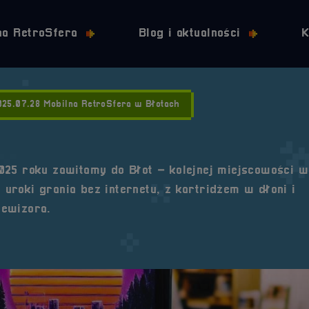
Przejdź do nawigacji
Przejdź do stopki
Przejdź do treści
na RetroSfera
Blog i aktualności
K
025.07.28 Mobilna RetroSfera w Błotach
025 roku zawitamy do Błot – kolejnej miejscowości w
uroki grania bez internetu, z kartridżem w dłoni i
lewizora.