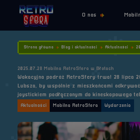
O nas
Mobil
Strona główna
Blog i aktualności
Aktualności
2
2025.07.28 Mobilna RetroSfera w Błotach
Wakacyjna podróż RetroSfery trwa! 28 lipca 2
Lubsza, by wspólnie z mieszkańcami odkrywać 
joystickiem podłączonym do kineskopowego te
Aktualności
Mobilna RetroSfera
Wydarzenia