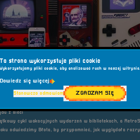
Ta strona wykorzystuje pliki cookie
Wykorzystujemy pliki cookie, aby analizować ruch w naszej witrynie
Dowiedz się więcej
ZGADZAM SIĘ
Stanowczo odmawiam
du z sieci
ątkowy cykl wakacyjnych wydarzeń w bibliotekach, a Retro
 roku odwiedzimy Błota, by przypomnieć, jak wyglądała rozr