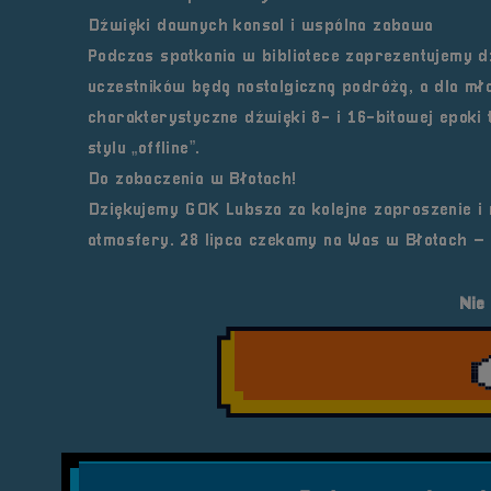
Dźwięki dawnych konsol i wspólna zabawa
Podczas spotkania w bibliotece zaprezentujemy dz
uczestników będą nostalgiczną podróżą, a dla mł
charakterystyczne dźwięki 8- i 16-bitowej epoki
stylu „offline”.
Do zobaczenia w Błotach!
Dziękujemy GOK Lubsza za kolejne zaproszenie i
atmosfery. 28 lipca czekamy na Was w Błotach – 
Nie