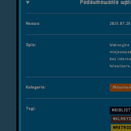
Podsumowanie wpis
Nazwa:
2025.07.28
Opis:
Wakacyjna 
miejscowoś
bez intern
telewizora
Kategorie:
Aktualnoś
Tagi:
#BIBLIO
#KLASY
#RETRO