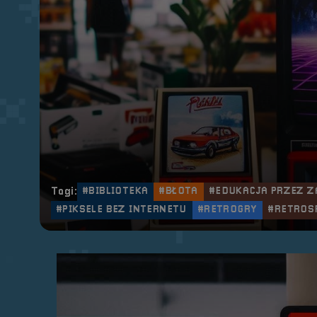
Tagi:
#BIBLIOTEKA
#BŁOTA
#EDUKACJA PRZEZ Z
#PIKSELE BEZ INTERNETU
#RETROGRY
#RETROS