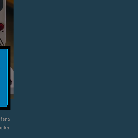
.
Sfera
ywka