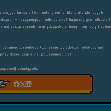
iałające konsole i komputery retro, które dla starszych
odszych – fascynującym odkryciem. Klasyczne gry, piksele i
 to najlepszy sposób na międzypokoleniową integrację i zab
 możliwość wspólnego tworzenia wyjątkowej, edukacyjnej
przyjdźcie, zagrajcie, powspominajcie!
 zapomnij udostępnić:
Udostępnij na facebook'u
Udostępnij na Twiterze
Udostępnij na LinkedIn